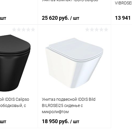
VIBRDSE
25 620 руб.
13 941
 шт
/ шт
корзину
В корзину
ик
Сравнение
Купить в 1 клик
Сравнение
Купит
Под заказ
В избранное
Под заказ
В изб
й IDDIS Calipso
Унитаз подвесной IDDIS Bild
ободковый, с
BILRDSEi25 сиденье с
микролифтом
18 950 руб.
 шт
/ шт