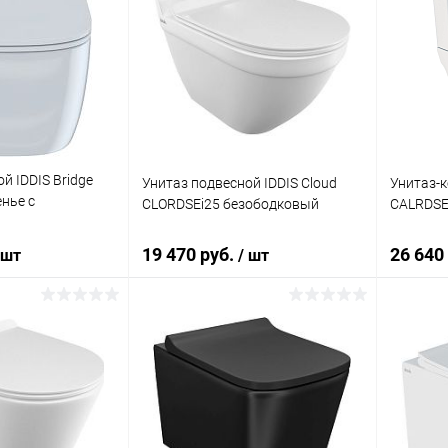
й IDDIS Bridge
Унитаз подвесной IDDIS Cloud
Унитаз-к
нье с
CLORDSEi25 безободковый
CALRDSE
19 470 руб.
26 640
 шт
/ шт
корзину
В корзину
ик
Сравнение
Купить в 1 клик
Сравнение
Купит
Под заказ
В избранное
Под заказ
В изб