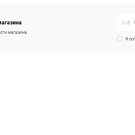
корзину
В корзину
магазина
ик
Сравнение
Купить в 1 клик
Сравнение
сти магазина
Я со
Под заказ
В избранное
Под заказ