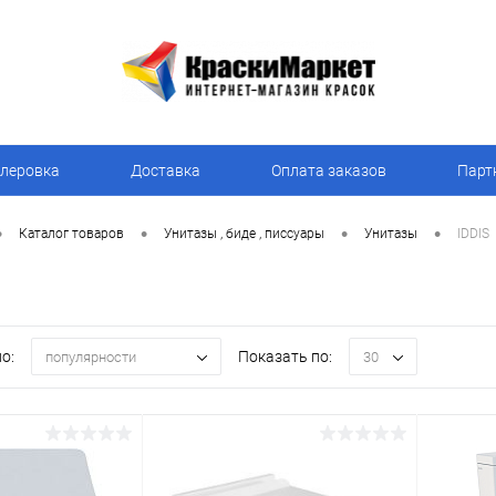
леровка
Доставка
Оплата заказов
Парт
•
•
•
•
Каталог товаров
Унитазы , биде , писсуары
Унитазы
IDDIS
о:
Показать по:
популярности
30