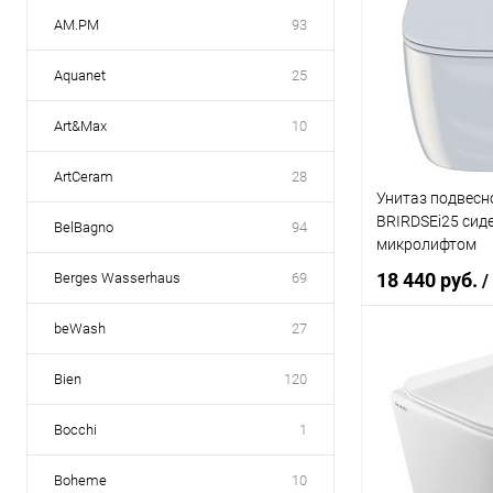
AM.PM
93
Aquanet
25
Art&Max
10
ArtCeram
28
Унитаз подвесно
BRIRDSEi25 сиде
BelBagno
94
микролифтом
18 440 руб.
Berges Wasserhaus
69
/
beWash
27
В 
Bien
120
Купить в 1 кл
Bocchi
1
В избранное
Boheme
10