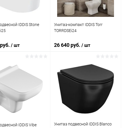
одвесной IDDIS Stone
Унитаз-компакт IDDIS Torr
i25
TORRDSEi24
 руб.
26 640 руб.
/ шт
/ шт
В корзину
В корзину
ь в 1 клик
Сравнение
Купить в 1 клик
Сравнение
ранное
Под заказ
В избранное
Под заказ
Унитаз подвесной IDDIS Blanco
одвесной IDDIS Vibe