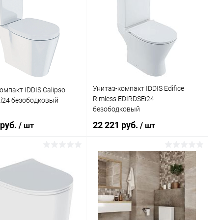
Унитаз-компакт IDDIS Edifice
омпакт IDDIS Calipso
Rimless EDIRDSEi24
i24 безободковый
безободковый
 руб.
22 221 руб.
/ шт
/ шт
В корзину
В корзину
ь в 1 клик
Сравнение
Купить в 1 клик
Сравнение
ранное
Под заказ
В избранное
Под заказ