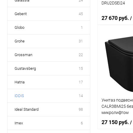
Galassia
24
DRU2DSEi24
Geberit
45
27 670 руб.
/
Globo
1
Grohe
31
В 
Grossman
22
Купить в 1 кл
В избранное
Gustavsberg
15
Hatria
17
IDDIS
14
Унитаз подвесно
CALR3BMi25 без
Ideal Standard
98
микролифтом
27 150 руб.
/
Imex
6