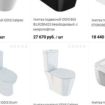
Унитаз подвесной IDDIS Bild
й IDDIS Calipso
Унитаз п
BILR2BMi25 безободковый, с
STORDSE
микролифтом
27 670 руб.
18 440
 шт
/ шт
корзину
В корзину
ик
Сравнение
Купить в 1 клик
Сравнение
Купит
Под заказ
В избранное
Под заказ
В изб
 IDDIS Drum
Унитаз п
Унитаз-компакт IDDIS Calipso