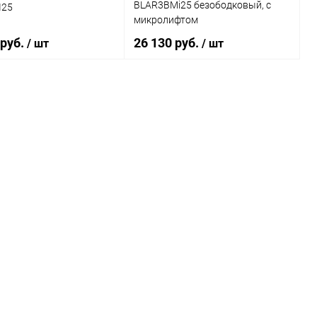
BLAR3BMi25 безободковый, с
I25
микролифтом
 руб.
26 130 руб.
/ шт
/ шт
В корзину
В корзину
ь в 1 клик
Сравнение
Купить в 1 клик
Сравнение
ранное
Под заказ
В избранное
Под заказ