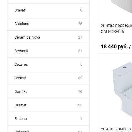
Bravat
6
Catalano
26
Унитаз подвесно
CALRDSEI25
Ceramica Nova
27
18 440 руб.
/
Cersanit
31
Cezares
5
В 
Creavit
62
Купить в 1 кл
Damixa
16
В избранное
Duravit
133
Esbano
1
Унитаз-компакт