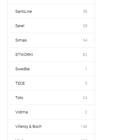
SantiLine
38
Serel
28
Simas
34
STWORKI
82
Swedbe
1
TECE
5
Toto
24
Vidima
2
Villeroy & Boch
146