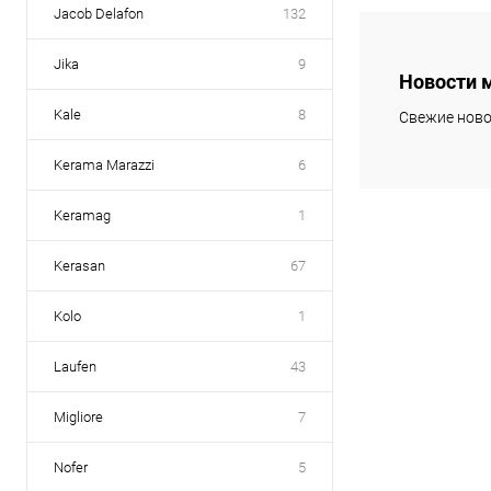
Jacob Delafon
132
В 
Jika
9
Новости 
Купить в 1 кл
Kale
8
Свежие ново
В избранное
Kerama Marazzi
6
Keramag
1
Kerasan
67
Kolo
1
Laufen
43
Migliore
7
Nofer
5