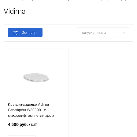
Vidima
Фильтр
популярности
Крышка-сиденье Vidima
СеваФреш W303901 с
микролифтом, петли хром
4 500 руб.
/ шт