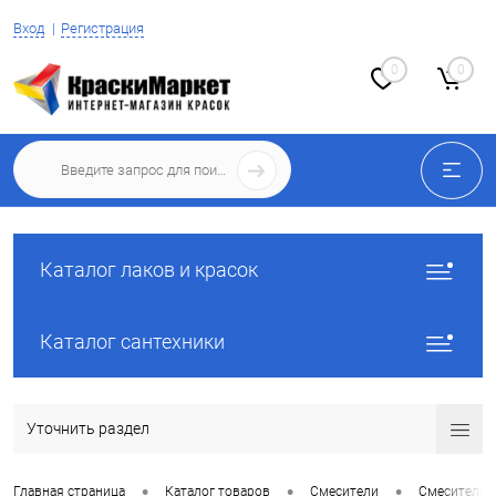
Вход
Регистрация
0
0
Каталог лаков и красок
Каталог сантехники
Уточнить раздел
•
•
•
Главная страница
Каталог товаров
Смесители
Смесители 