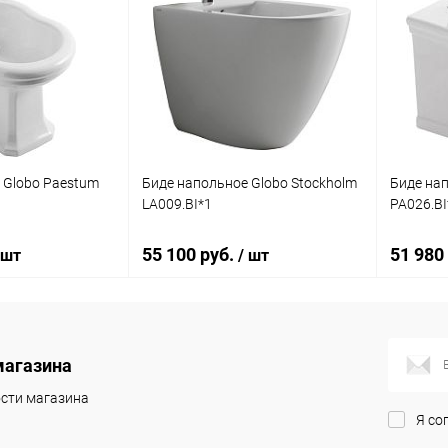
 Globo Paestum
Биде напольное Globo Stockholm
Биде на
LA009.BI*1
PA026.BI
55 100 руб.
51 980
 шт
/ шт
корзину
В корзину
магазина
ик
Сравнение
Купить в 1 клик
Сравнение
Купит
сти магазина
Я со
Под заказ
В избранное
Под заказ
В изб