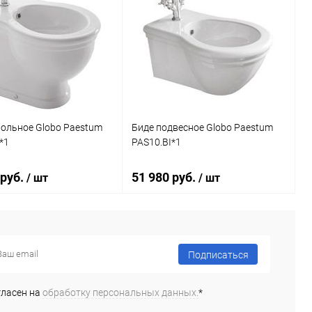
польное Globo Paestum
Биде подвесное Globo Paestum
*1
PAS10.BI*1
 руб.
51 980 руб.
/ шт
/ шт
В корзину
В корзину
Подписаться
ь в 1 клик
Сравнение
Купить в 1 клик
Сравнение
гласен на
обработку персональных данных.
*
ранное
Под заказ
В избранное
Под заказ