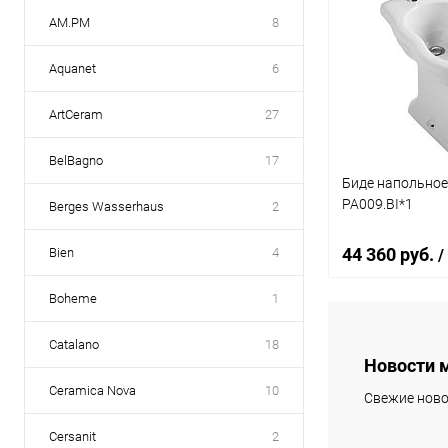
AM.PM
8
Aquanet
6
ArtCeram
27
BelBagno
17
Биде напольное
PA009.BI*1
Berges Wasserhaus
2
44 360 руб.
Bien
4
/
Boheme
1
В 
Catalano
18
Новости 
Купить в 1 кл
Ceramica Nova
10
Свежие ново
В избранное
Cersanit
2