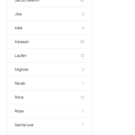
Jacob Delafon
26
Jika
2
Kale
4
Kerasan
29
Laufen
13
Migliore
2
Ravak
1
Roca
12
Rosa
1
Sanita luxe
1