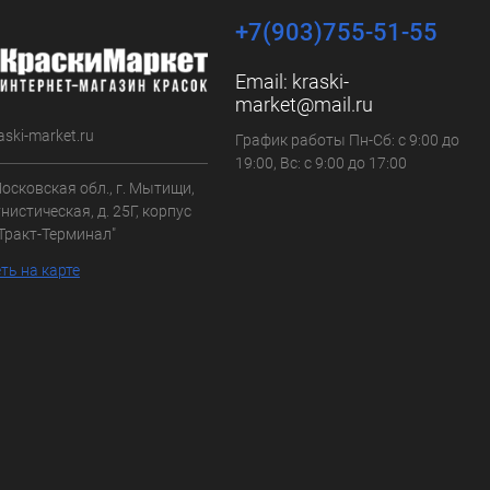
+7(903)755-51-55
Email:
kraski-
market@mail.ru
aski-market.ru
График работы Пн-Сб: с 9:00 до
19:00, Вс: с 9:00 до 17:00
осковская обл., г. Мытищи,
нистическая, д. 25Г, корпус
"Тракт-Терминал"
ть на карте