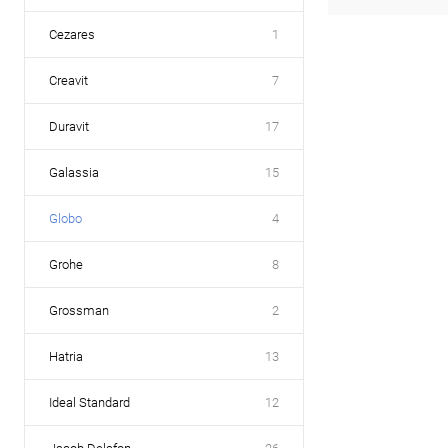
Cezares
1
Creavit
7
Duravit
17
Galassia
15
Globo
4
Grohe
8
Grossman
2
Hatria
13
Ideal Standard
12