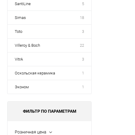
SantiLine
5
Simas
18
Toto
3
Villeroy & Boch
22
VitrA
3
Оскольская керамика
1
Эконом
1
ФИЛЬТР ПО ПАРАМЕТРАМ
Розничная цена