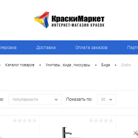
леровка
Доставка
Оплата заказов
Парт
•
•
•
•
Каталог товаров
Унитазы , биде , писсуары
Биде
Globo
о:
Показать по:
популярности
30