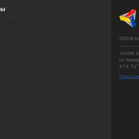
сы
2025 © kr
141009, М
ул. Комму
3/15, ТЦ 
Посмотре