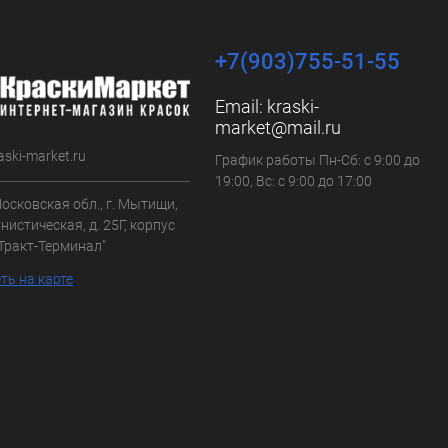
+7(903)755-51-55
Email:
kraski-
market@mail.ru
aski-market.ru
График работы Пн-Сб: с 9:00 до
19:00, Вс: с 9:00 до 17:00
осковская обл., г. Мытищи,
нистическая, д. 25Г, корпус
"Тракт-Терминал"
ть на карте