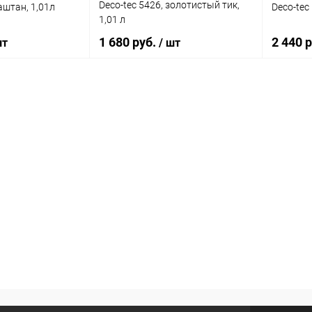
Deco-tec 5426, золотистый тик,
аштан, 1,01л
Deco-tec 
1,01 л
1 680 руб.
2 440 
шт
/ шт
корзину
В корзину
ик
К сравнению
Купить в 1 клик
К сравнению
Купит
В наличии
В избранное
В наличии
В изб