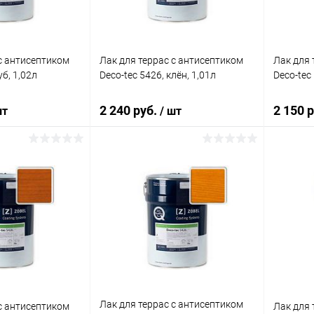
 c антисептиком
Лак для террас c антисептиком
Лак для 
уб, 1,02л
Deco-tec 5426, клён, 1,01л
Deco-tec 
2 240 руб.
2 150 
шт
/ шт
корзину
В корзину
ик
К сравнению
Купить в 1 клик
К сравнению
Купит
В наличии
В избранное
В наличии
В изб
Лак для террас c антисептиком
 c антисептиком
Лак для 