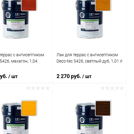
террас c антисептиком
Лак для террас c антисептиком
 5426, махагон, 1,04
Deco-tec 5426, светлый дуб, 1,01 л
руб.
2 270 руб.
/ шт
/ шт
В корзину
В корзину
ь в 1 клик
К сравнению
Купить в 1 клик
К сравнению
ранное
В наличии
В избранное
В наличии