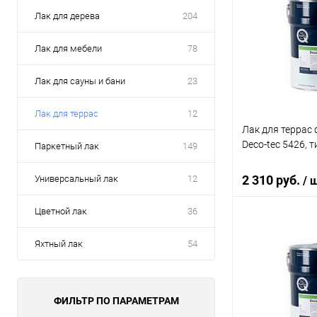
Лак для дерева
204
Лак для мебели
78
Лак для сауны и бани
23
Лак для террас
12
Лак для террас
Deco-tec 5426, ти
Паркетный лак
149
2 310 руб.
Универсальный лак
12
/ 
Цветной лак
36
В 
Яхтный лак
54
Купить в 1 кл
В избранное
ФИЛЬТР ПО ПАРАМЕТРАМ