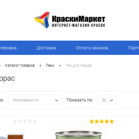
леровка
Доставка
Оплата заказов
Парт
•
•
•
Каталог товаров
Лаки
Лак для террас
ррас
о:
Показать по:
популярности
30