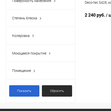
Поверхность нанесения
Deco-tec 5426, к
2 240 руб.
/ 
Степень блеска
Полуматовый
(10)
Шелковисто-матовый
(2)
В 
Колеровка
Да
(12)
Купить в 1 кл
Моющееся покрытие
В избранное
Да
(12)
Помещение
Влажное
(10)
Сухое
(10)
Показать
Сбросить