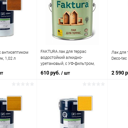
FAKTURA лак для террас
 c антисептиком
Лак для 
водостойкий алкидно-
к, 1,02 л
Deco-tec
уретановый, с УФ-фильтром,
глянец (0,7л)
610 руб.
2 590 
шт
/ шт
корзину
В корзину
ик
Сравнение
Купить в 1 клик
Сравнение
Купит
В наличии
В избранное
В наличии
В изб