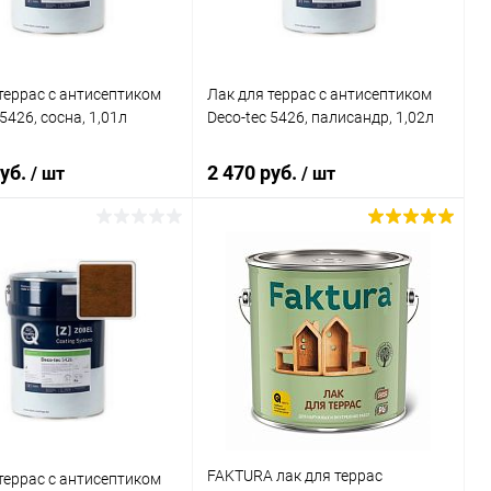
террас c антисептиком
Лак для террас c антисептиком
5426, сосна, 1,01л
Deco-tec 5426, палисандр, 1,02л
руб.
2 470 руб.
/ шт
/ шт
В корзину
В корзину
ь в 1 клик
К сравнению
Купить в 1 клик
К сравнению
ранное
В наличии
В избранное
В наличии
FAKTURA лак для террас
террас c антисептиком