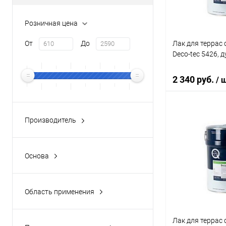
Розничная цена
Лак для террас
От
До
Deco-tec 5426, д
2 340 руб.
/ 
Производитель
В 
Все
Faktura
(2)
Купить в 1 кл
Основа
Zobel
(10)
В избранное
Все
Акриловая
(10)
Область применения
Для дерева
(10)
Лак для террас