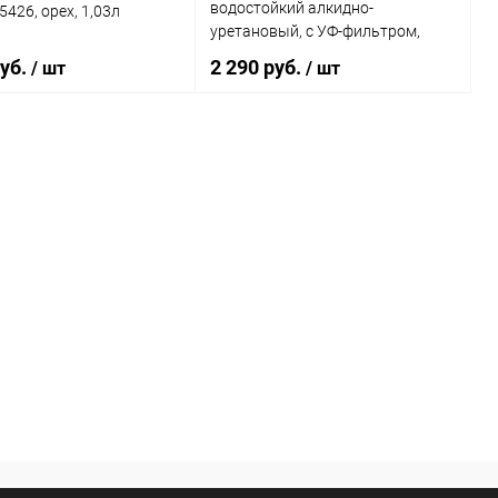
водостойкий алкидно-
5426, орех, 1,03л
уретановый, с УФ-фильтром,
глянец (2,7л)
руб.
2 290 руб.
/ шт
/ шт
В корзину
В корзину
ь в 1 клик
К сравнению
Купить в 1 клик
К сравнению
ранное
В наличии
В избранное
В наличии