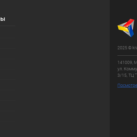
сы
2025 © kr
141009, М
ул. Комму
3/15, ТЦ 
Посмотре