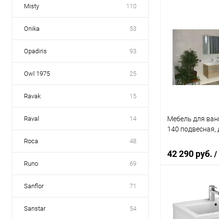
Misty
110
Под
Onika
53
Купить в 1 кл
Opadiris
93
В избранное
Owl 1975
25
Ravak
15
Мебель для ванн
Raval
14
140 подвесная, 
Roca
48
42 290 руб.
/
Runo
69
Sanflor
71
Под
Sanstar
54