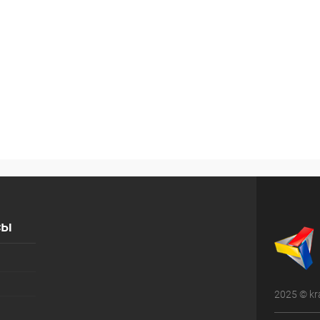
сы
2025 © kr