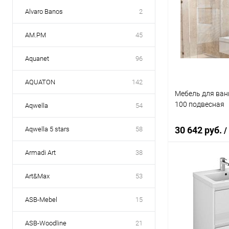
Alvaro Banos
2
AM.PM
45
Aquanet
96
AQUATON
142
Мебель для ванн
100 подвесная
Aqwella
54
30 642 руб.
Aqwella 5 stars
58
/
Armadi Art
38
Под
Art&Max
53
Купить в 1 кл
ASB-Mebel
15
В избранное
ASB-Woodline
21