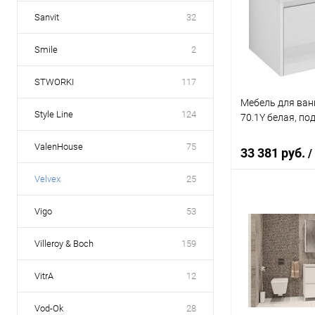
Купить в 1 кл
Sanvit
32
В избранное
Smile
2
STWORKI
117
Мебель для ванн
Style Line
124
70.1Y белая, по
ValenHouse
75
33 381 руб.
/
Velvex
25
В 
Vigo
53
Villeroy & Boch
159
Купить в 1 кл
В избранное
VitrA
12
Vod-Ok
28