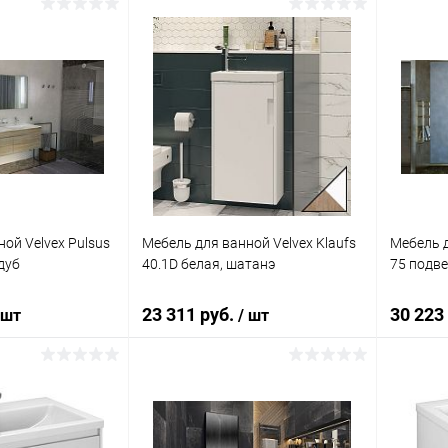
писаться
В корзину
ик
Сравнение
Купить в 1 клик
Сравнение
Купит
Недоступно
В избранное
Под заказ
В изб
ой Velvex Pulsus
Мебель для ванной Velvex Klaufs
Мебель д
дуб
40.1D белая, шатанэ
75 подв
23 311 руб.
30 223
 шт
/ шт
писаться
В корзину