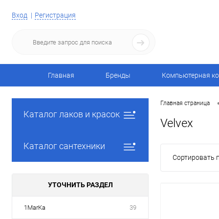
Вход
Регистрация
Главная
Бренды
Компьютерная ко
Главная страница
Каталог лаков и красок
Velvex
Каталог сантехники
Сортировать п
УТОЧНИТЬ РАЗДЕЛ
1MarKa
39