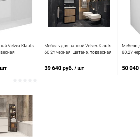
ик
Сравнение
Купить в 1 клик
Сравнение
Купит
Недоступно
В избранное
Под заказ
В изб
ой Velvex Klaufs
Мебель для ванной Velvex Klaufs
Мебель д
двесная
60.2Y черная, шатанэ, подвесная
80.2Y че
39 640 руб.
50 040
 шт
/ шт
корзину
В корзину
ик
Сравнение
Купить в 1 клик
Сравнение
Купит
Под заказ
В избранное
Под заказ
В изб