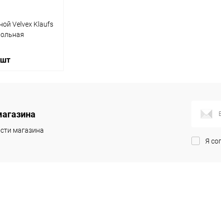
ой Velvex Klaufs
польная
 шт
писаться
магазина
ик
Сравнение
сти магазина
Я со
Недоступно