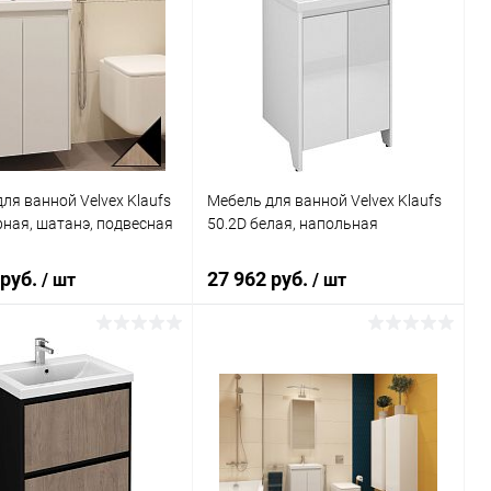
ля ванной Velvex Klaufs
Мебель для ванной Velvex Klaufs
рная, шатанэ, подвесная
50.2D белая, напольная
 руб.
27 962 руб.
/ шт
/ шт
В корзину
В корзину
ь в 1 клик
Сравнение
Купить в 1 клик
Сравнение
ранное
Под заказ
В избранное
Под заказ