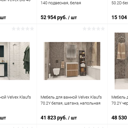
140 подвесная, белая
50.2D бе
52 954 руб.
15 104
 шт
/ шт
писаться
Подписаться
ик
Сравнение
Купить в 1 клик
Сравнение
Купит
Недоступно
В избранное
Недоступно
В изб
ой Velvex Klaufs
Мебель для ванной Velvex Klaufs
Мебель д
70.2Y белая, шатанэ, напольная
70.2Y че
41 823 руб.
48 530
 шт
/ шт