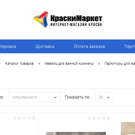
леровка
Доставка
Оплата заказов
Парт
•
•
•
Каталог товаров
Мебель для ванной комнаты
Гарнитуры для в
о:
Показать по:
популярности
30