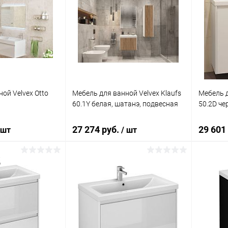
ой Velvex Otto
Мебель для ванной Velvex Klaufs
Мебель д
60.1Y белая, шатанэ, подвесная
50.2D че
27 274 руб.
29 601
 шт
/ шт
писаться
Подписаться
ик
Сравнение
Купить в 1 клик
Сравнение
Купит
Недоступно
В избранное
Недоступно
В изб