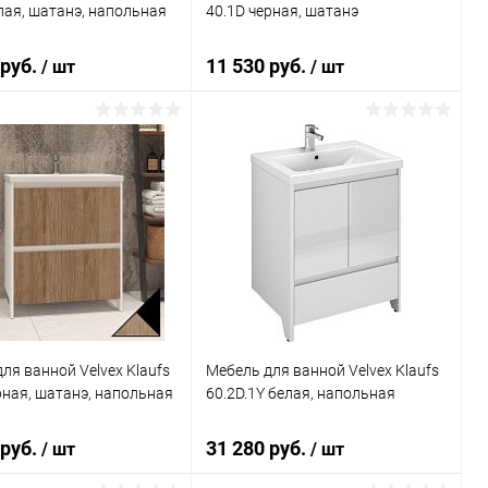
лая, шатанэ, напольная
40.1D черная, шатанэ
 руб.
11 530 руб.
/ шт
/ шт
Подписаться
Подписаться
ь в 1 клик
Сравнение
Купить в 1 клик
Сравнение
ранное
Недоступно
В избранное
Недоступно
ля ванной Velvex Klaufs
Мебель для ванной Velvex Klaufs
рная, шатанэ, напольная
60.2D.1Y белая, напольная
 руб.
31 280 руб.
/ шт
/ шт