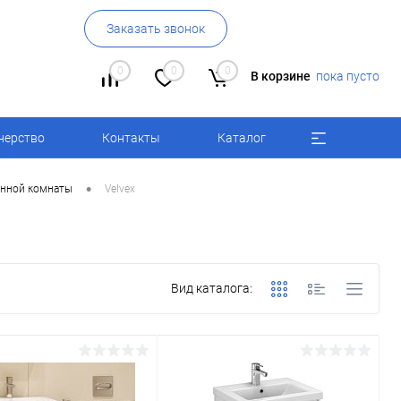
Заказать звонок
0
0
0
В корзине
пока пусто
нерство
Контакты
Каталог
•
анной комнаты
Velvex
Вид каталога: