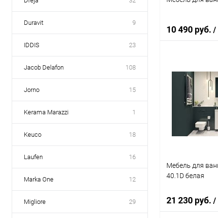
Dreja
32
Duravit
9
10 490 руб.
/
IDDIS
23
Jacob Delafon
108
Под
Jorno
15
Купить в 1 кл
В избранное
Kerama Marazzi
1
Keuco
18
Laufen
16
Мебель для ванн
40.1D белая
Marka One
12
21 230 руб.
/
Migliore
29