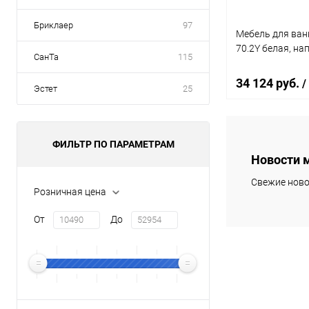
Бриклаер
97
Мебель для ванн
70.2Y белая, на
СанТа
115
34 124 руб.
/
Эстет
25
Под
ФИЛЬТР ПО ПАРАМЕТРАМ
Новости 
Купить в 1 кл
Свежие ново
Розничная цена
В избранное
От
До