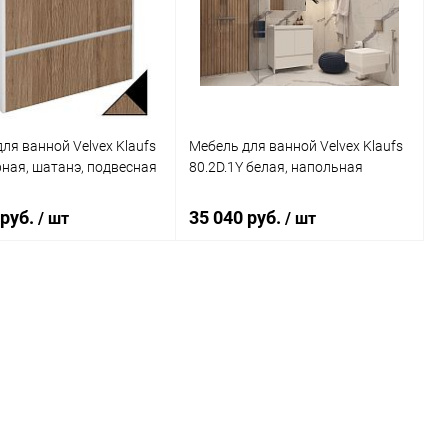
ь в 1 клик
Сравнение
Купить в 1 клик
Сравнение
ранное
Недоступно
В избранное
Под заказ
ля ванной Velvex Klaufs
Мебель для ванной Velvex Klaufs
рная, шатанэ, подвесная
80.2D.1Y белая, напольная
 руб.
35 040 руб.
/ шт
/ шт
В корзину
Подписаться
ь в 1 клик
Сравнение
Купить в 1 клик
Сравнение
ранное
Под заказ
В избранное
Недоступно