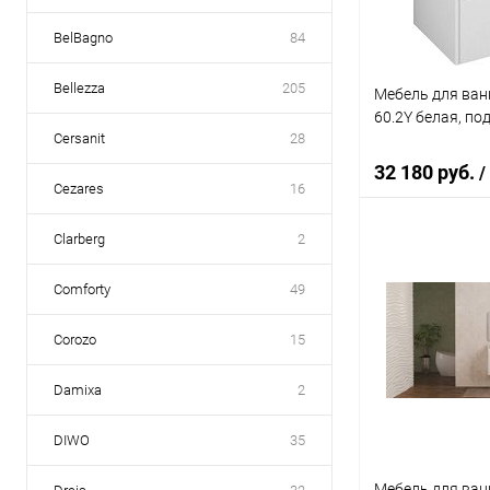
BelBagno
84
Bellezza
205
Мебель для ванн
60.2Y белая, по
Cersanit
28
32 180 руб.
/
Cezares
16
Clarberg
2
Под
Comforty
49
Купить в 1 кл
Corozo
15
В избранное
Damixa
2
DIWO
35
Мебель для ванн