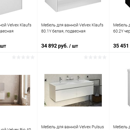
ой Velvex Klaufs
Мебель для ванной Velvex Klaufs
Мебель д
двесная
80.1Y белая, подвесная
60.2Y че
34 892 руб.
35 451
 шт
/ шт
писаться
Подписаться
ик
Сравнение
Купить в 1 клик
Сравнение
Купит
Недоступно
В избранное
Недоступно
В изб
Мебель для ванной Velvex Pulsus
Мебель д
ой Velvex Bio 40