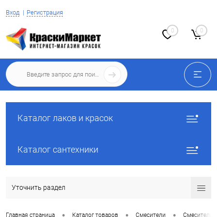
Вход
Регистрация
0
0
Каталог лаков и красок
Каталог сантехники
Уточнить раздел
•
•
•
Главная страница
Каталог товаров
Смесители
Смесители 