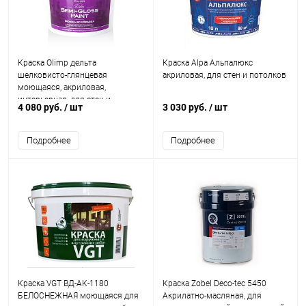
Краска Olimp дельта
Краска Alpa Альпалюкс
шелковисто-глянцевая
акриловая, для стен и потолков
моющаяся, акриловая,
интерьерная, для стен и
4 080 руб.
/ шт
3 030 руб.
/ шт
потолков
Подробнее
Подробнее
Краска VGT ВД-АК-1180
Краска Zobel Deco-tec 5450
БЕЛОСНЕЖНАЯ моющаяся для
Акрилатно-масляная, для