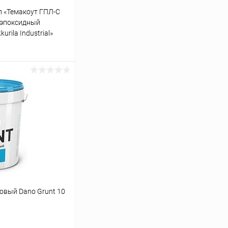
л «Темакоут ГПЛ-С
 эпоксидный
urila Industrial»
ину
Сравнение
В наличии
овый Dano Grunt 10