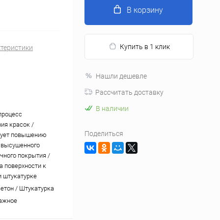
В корзину
Купить в 1 клик
ктеристики
Нашли дешевле
Рассчитать доставку
В наличии
процесс
ия красок /
Поделиться
вует повышению
 высушенного
чного покрытия /
а поверхности к
и штукатурке
Бетон / Штукатурка
лажное