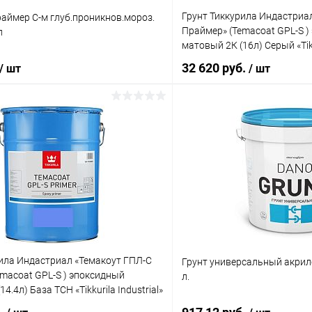
Грунт Тиккурила Индастриа
аймер С-м глуб.проникнов.мороз.
Праймер» (Temacoat GPL-S )
л
матовый 2К (16л) Серый «Tikk
32 620 руб.
/ шт
/ шт
В корзину
В корз
 клик
Сравнение
Купить в 1 клик
ое
В наличии
В избранное
рила Индастриал «Темакоут ГПЛ-С
Грунт универсальный акрил
macoat GPL-S ) эпоксидный
л.
4.4л) База TCH «Tikkurila Industrial»