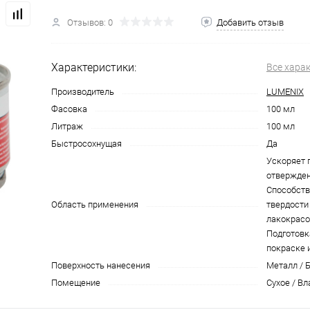
Отзывов: 0
Добавить отзыв
Характеристики:
Все хара
Производитель
LUMENIX
Фасовка
100 мл
Литраж
100 мл
Быстросохнущая
Да
Ускоряет 
отвержден
Способст
Область применения
твердости
лакокрасо
Подготовк
покраске 
Поверхность нанесения
Металл / 
Помещение
Сухое / В