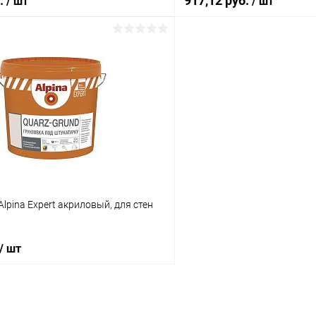
б.
917,12 руб.
/ шт
/ шт
В корзину
В корз
 клик
Сравнение
Купить в 1 клик
ое
В наличии
В избранное
Alpina Expert акриловый, для стен
/ шт
В корзину