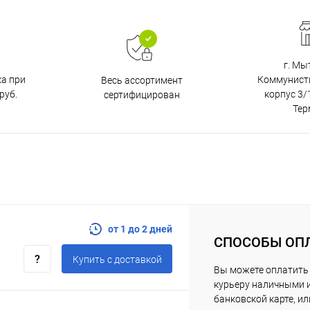
г. Мы
ка при
Коммунистич
Весь ассортимент
руб.
корпус 3/1
сертифицирован
Тер
от 1 до 2 дней
СПОСОБЫ ОП
Купить c доставкой
Вы можете оплатить
курьеру наличными 
банковской карте, ил