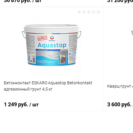
36 870 руб.
31 200 ру
/ шт
В корзину
Купить в 1 клик
Сравнение
Купить в 1
В избранное
В наличии
В избранн
Бетонконтакт ESKARO Aquastop Betonkontakt
Кварц-грунт 
адгезионный грунт 4,5 кг
1 249 руб.
3 600 руб.
/ шт
В корзину