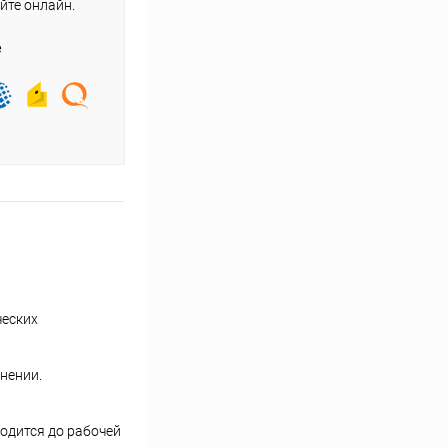
йте онлайн.
е
ческих
нении.
одится до рабочей