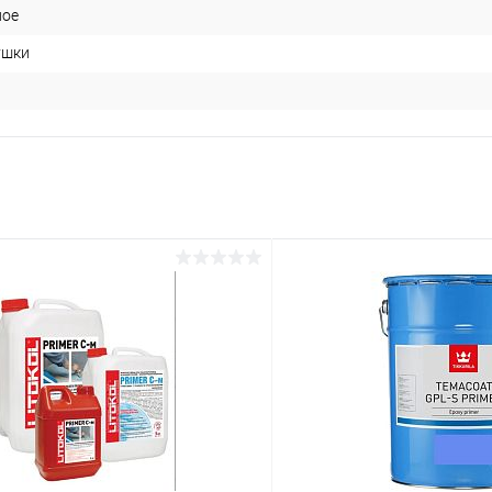
ное
ушки