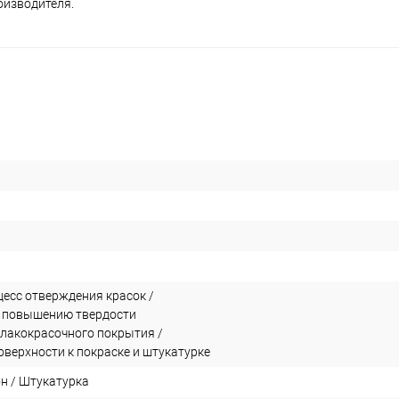
оизводителя.
цесс отверждения красок /
 повышению твердости
лакокрасочного покрытия /
оверхности к покраске и штукатурке
он / Штукатурка