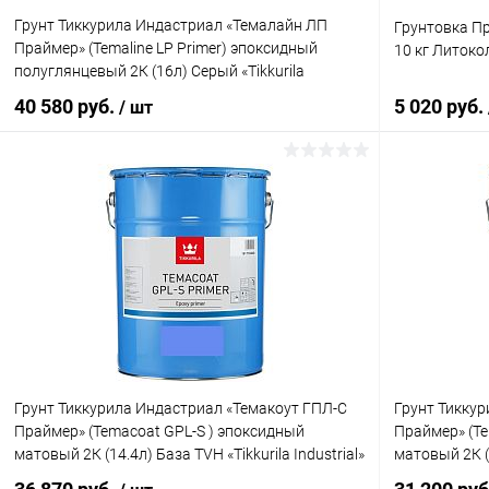
Грунт Тиккурила Индастриал «Темалайн ЛП
Грунтовка Пр
Праймер» (Temaline LP Primer) эпоксидный
10 кг Литоко
полуглянцевый 2К (16л) Серый «Tikkurila
Industrial»
40 580 руб.
5 020 руб.
/ шт
В корзину
Купить в 1 клик
Сравнение
Купить в 1
В избранное
В наличии
В избранн
Грунт Тиккурила Индастриал «Темакоут ГПЛ-С
Грунт Тикку
Праймер» (Temacoat GPL-S ) эпоксидный
Праймер» (Te
матовый 2К (14.4л) База TVH «Tikkurila Industrial»
матовый 2К (1