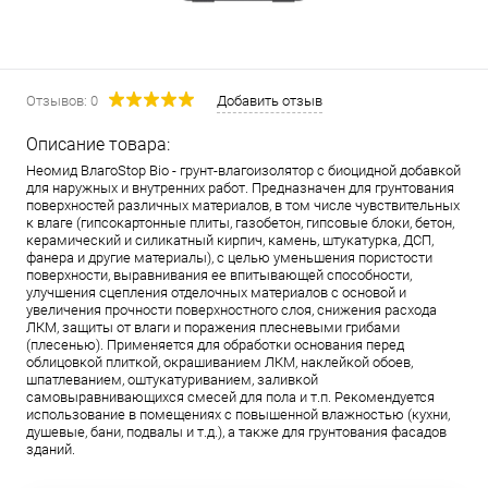
Отзывов: 0
Добавить отзыв
Описание товара:
Неомид ВлагоStop Bio - грунт-влагоизолятор с биоцидной добавкой
для наружных и внутренних работ. Предназначен для грунтования
поверхностей различных материалов, в том числе чувствительных
к влаге (гипсокартонные плиты, газобетон, гипсовые блоки, бетон,
керамический и силикатный кирпич, камень, штукатурка, ДСП,
фанера и другие материалы), с целью уменьшения пористости
поверхности, выравнивания ее впитывающей способности,
улучшения сцепления отделочных материалов с основой и
увеличения прочности поверхностного слоя, снижения расхода
ЛКМ, защиты от влаги и поражения плесневыми грибами
(плесенью). Применяется для обработки основания перед
облицовкой плиткой, окрашиванием ЛКМ, наклейкой обоев,
шпатлеванием, оштукатуриванием, заливкой
самовыравнивающихся смесей для пола и т.п. Рекомендуется
использование в помещениях с повышенной влажностью (кухни,
душевые, бани, подвалы и т.д.), а также для грунтования фасадов
зданий.