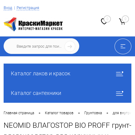
Вход
Регистрация
0
0
Каталог лаков и красок
Каталог сантехники
•
•
•
Главная страница
Каталог товаров
Грунтовка
для внутрен
NEOMID ВЛАГОSTOP BIO PROFF грунт-