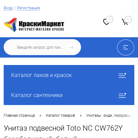
Вход
Регистрация
0
0
Каталог лаков и красок
Каталог сантехники
•
•
•
Главная страница
Каталог товаров
Унитазы , биде , писсуары
Унитаз подвесной Toto NC CW762Y