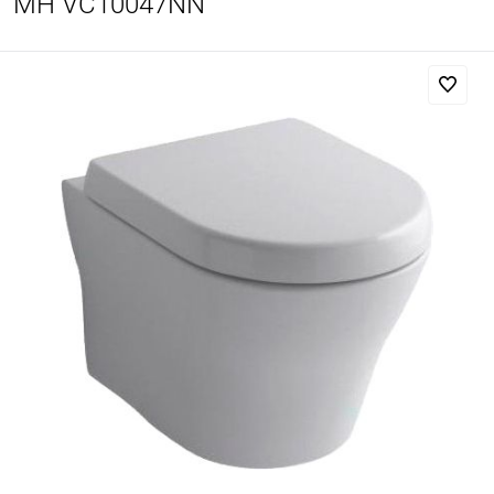
MH VC10047NN