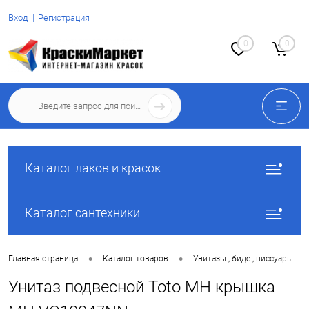
Вход
Регистрация
0
0
Каталог лаков и красок
Каталог сантехники
•
•
•
Главная страница
Каталог товаров
Унитазы , биде , писсуары
Унитаз подвесной Toto MH крышка