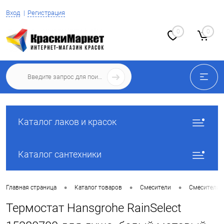
Вход
Регистрация
0
0
Каталог лаков и красок
Каталог сантехники
•
•
•
Главная страница
Каталог товаров
Смесители
Смесители 
Термостат Hansgrohe RainSelect