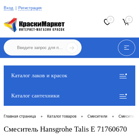
Вход
Регистрация
0
0
Каталог лаков и красок
Каталог сантехники
•
•
•
Главная страница
Каталог товаров
Смесители
Смесители
Смеситель Hansgrohe Talis E 71760670