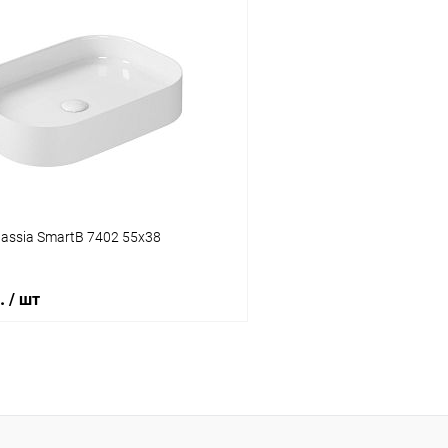
В корзину
ик
Сравнение
Купить в 1 клик
ое
Под заказ
В избранное
assia SmartB 7402 55x38
б.
/ шт
В корзину
ик
Сравнение