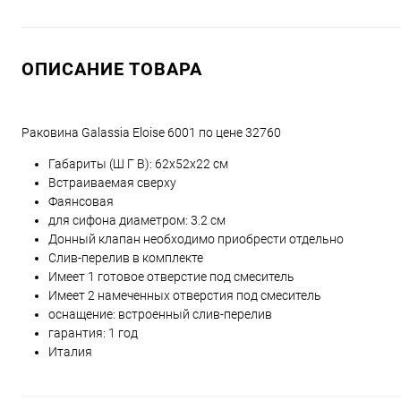
ОПИСАНИЕ ТОВАРА
Раковина Galassia Eloise 6001 по цене 32760
Габариты (Ш Г В):
62
x
52
x
22
см
Встраиваемая сверху
Фаянсовая
для сифона диаметром: 3.2 см
Донный клапан необходимо приобрести отдельно
Слив-перелив в комплекте
Имеет 1 готовое отверстие под смеситель
Имеет 2 намеченных отверстия под смеситель
оснащение: встроенный слив-перелив
гарантия: 1 год
Италия