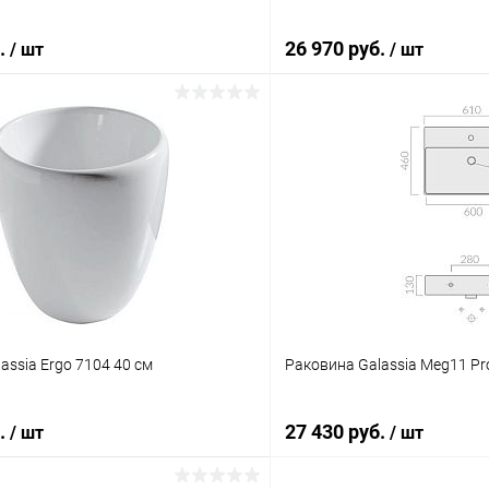
б.
26 970 руб.
/ шт
/ шт
В корзину
ик
Сравнение
Купить в 1 клик
ое
Под заказ
В избранное
assia Ergo 7104 40 см
Раковина Galassia Meg11 Pr
б.
27 430 руб.
/ шт
/ шт