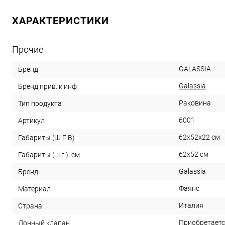
ХАРАКТЕРИСТИКИ
Прочие
GALASSIA
Бренд
Galassia
Бренд прив. к инф
Раковина
Тип продукта
6001
Артикул
62x52x22 см
Габариты (Ш Г В)
62x52 см
Габариты (ш.г.), см
Galassia
Бренд
Фаянс
Материал
Италия
Страна
Приобретаетс
Донный клапан