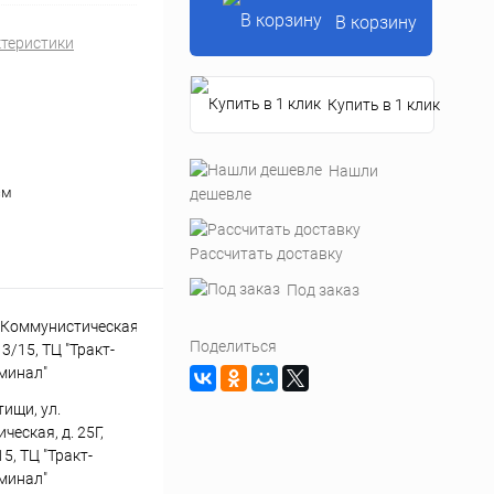
В корзину
ктеристики
Купить в 1 клик
Нашли
см
дешевле
Рассчитать доставку
Под заказ
Поделиться
тищи, ул.
Подарки при заказе от 3000
Пр
еская, д. 25Г,
рублей
5, ТЦ "Тракт-
минал"