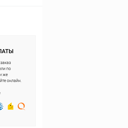
ЛАТЫ
 заказ
или по
и же
йте онлайн.
е