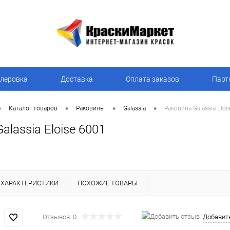
леровка
Доставка
Оплата заказов
Парт
•
•
•
•
Каталог товаров
Раковины
Galassia
Раковина Galassia Eloi
alassia Eloise 6001
ХАРАКТЕРИСТИКИ
ПОХОЖИЕ ТОВАРЫ
Отзывов: 0
Добавит