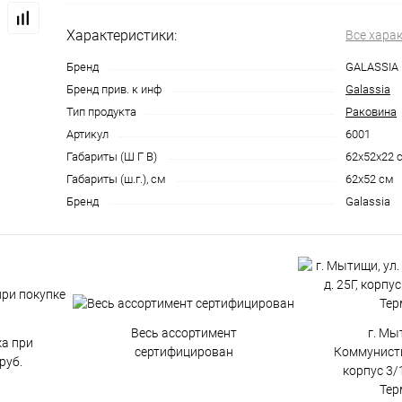
Характеристики:
Все хара
Бренд
GALASSIA
Бренд прив. к инф
Galassia
Тип продукта
Раковина
Артикул
6001
Габариты (Ш Г В)
62x52x22 
Габариты (ш.г.), см
62x52 см
Бренд
Galassia
Весь ассортимент
г. Мы
ка при
сертифицирован
Коммунистич
руб.
корпус 3/1
Тер