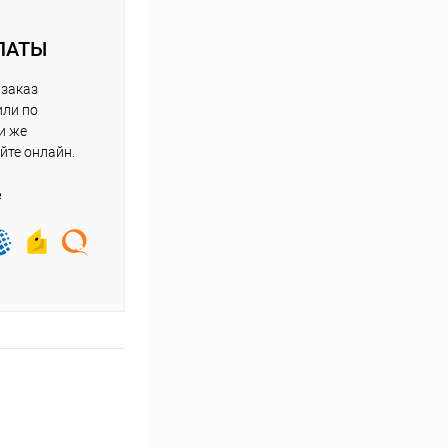
ЛАТЫ
 заказ
или по
и же
йте онлайн.
е