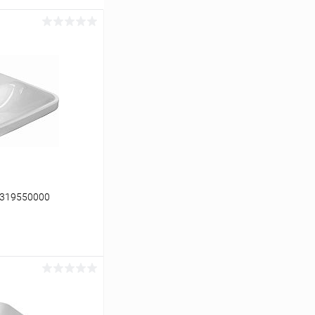
 2319550000
ину