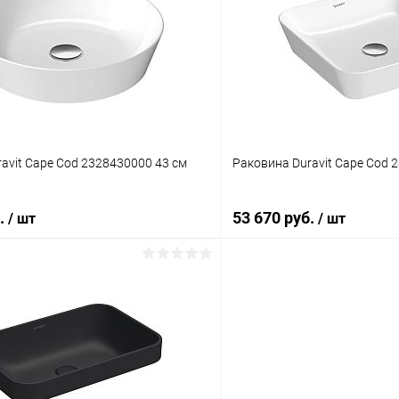
 клик
К сравнению
Купить в 1 клик
ое
Под заказ
В избранное
avit Cape Cod 2328430000 43 см
Раковина Duravit Cape Cod 
б.
53 670 руб.
/ шт
/ шт
В корзину
В корз
 клик
К сравнению
Купить в 1 клик
ое
Под заказ
В избранное