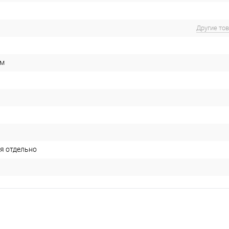
Другие то
см
я отдельно