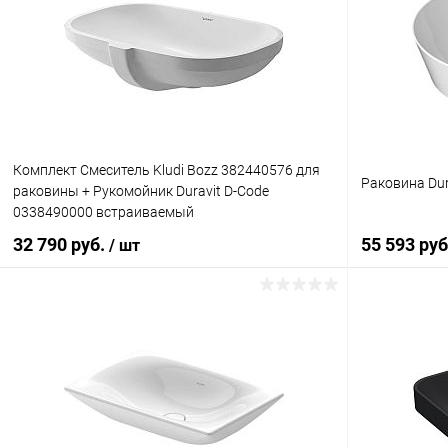
Купить в 1 клик
Сравнение
Купить в 1
В избранное
Под заказ
В избранн
Комплект Смеситель Kludi Bozz 382440576 для
Раковина Dur
раковины + Рукомойник Duravit D-Code
0338490000 встраиваемый
32 790 руб.
55 593 ру
/ шт
Подписаться
Купить в 1 клик
К сравнению
Купить в 1
В избранное
Недоступно
В избранн