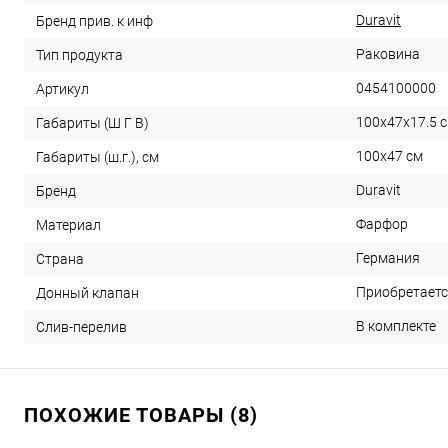
Duravit
Бренд прив. к инф
Раковина
Тип продукта
0454100000
Артикул
100x47x17.5 
Габариты (Ш Г В)
100x47 см
Габариты (ш.г.), см
Duravit
Бренд
Фарфор
Материал
Германия
Страна
Приобретаетс
Донный клапан
В комплекте
Слив-перелив
ПОХОЖИЕ ТОВАРЫ (8)