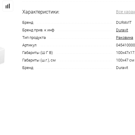
Характеристики:
Все хара
Бренд
DURAVIT
Бренд прив. к инф
Duravit
Тип продукта
Раковина
Артикул
045410000
Габариты (Ш Г В)
100x47x17
Габариты (ш.г.), см
100x47 см
Бренд
Duravit