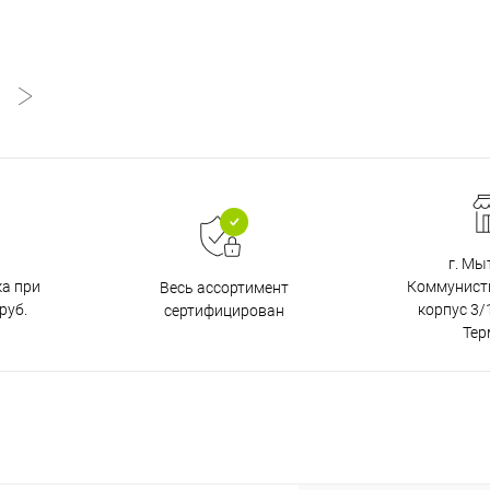
г. Мы
ка при
Коммунистич
Весь ассортимент
руб.
корпус 3/1
сертифицирован
Тер