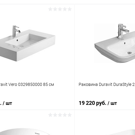
avit Vero 0329850000 85 см
Раковина Duravit DuraStyle
б.
19 220 руб.
/ шт
/ шт
В корзину
В корз