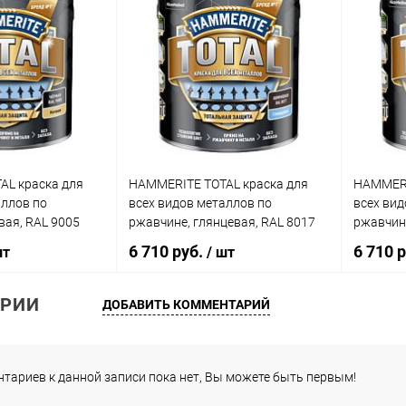
корзину
В корзину
ик
Сравнение
Купить в 1 клик
Сравнение
Купит
В наличии
В избранное
В наличии
В изб
AL краска для
HAMMERITE TOTAL краска для
HAMMERI
аллов по
всех видов металлов по
всех вид
вая, RAL 9005
ржавчине, глянцевая, RAL 8017
ржавчине
коричневый (2,2л)
черный (
6 710 руб.
6 710 
шт
/ шт
РИИ
ДОБАВИТЬ КОММЕНТАРИЙ
корзину
В корзину
ик
Сравнение
Купить в 1 клик
Сравнение
Купит
тариев к данной записи пока нет, Вы можете быть первым!
В наличии
В избранное
В наличии
В изб