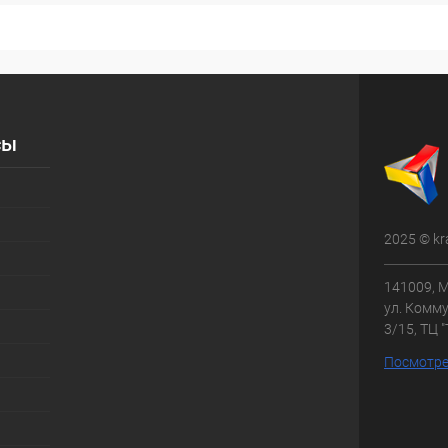
сы
2025 © kr
141009, М
ул. Комму
3/15, ТЦ 
Посмотре