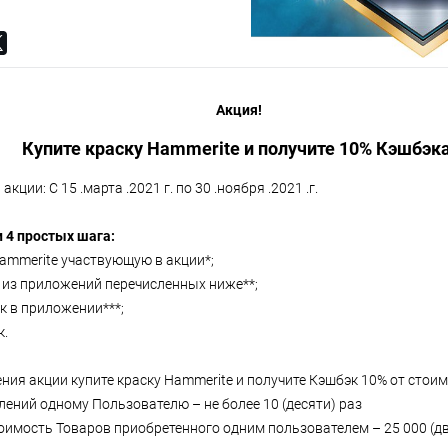
Акция!
Купите краску Hammerite и получите 10% Кэшбэка
кции: С 15 .марта .2021 г. по 30 .ноября .2021 .г.
и
4 простых шага:
Hammerite участвующую в акции*;
е из приложений перечисленных ниже**;
ек в приложении***;
к.
ния акции купите краску Hammerite и получите Кэшбэк 10% от стоим
лений одному Пользователю – не более 10 (десяти) раз
имость Товаров приобретенного одним пользователем – 25 000 (дв