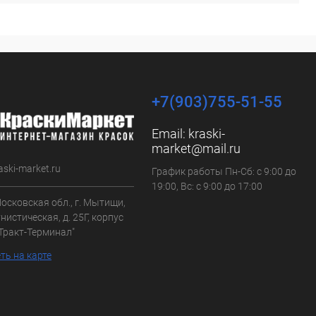
+7(903)755-51-55
Email:
kraski-
market@mail.ru
aski-market.ru
График работы Пн-Сб: с 9:00 до
19:00, Вс: с 9:00 до 17:00
осковская обл., г. Мытищи,
нистическая, д. 25Г, корпус
"Тракт-Терминал"
ть на карте