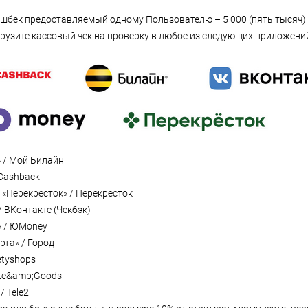
бек предоставляемый одному Пользователю – 5 000 (пять тысяч) 
грузите кассовый чек на проверку в любое из следующих приложени
 / Мой Билайн
Cashback
 «Перекресток» / Перекресток
/ ВКонтакте (Чекбэк)
 / ЮMoney
рта» / Город
etyshops
ate&amp;Goods
 Tele2