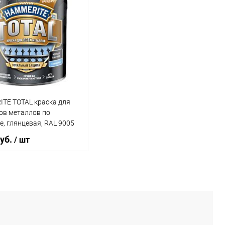
В корзину
В корзину
ь в 1 клик
Сравнение
Купить в 1 клик
Сравнение
ранное
В наличии
В избранное
В наличии
TE TOTAL краска для
ов металлов по
, глянцевая, RAL 9005
2,2л)
руб.
/ шт
В корзину
ь в 1 клик
Сравнение
ранное
В наличии