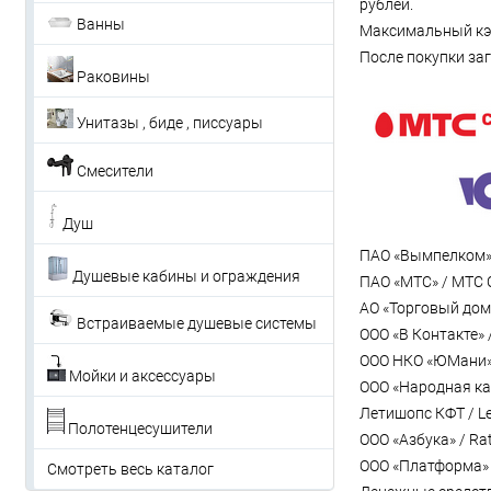
рублей.
Ванны
Максимальный кэш
После покупки за
Раковины
Унитазы , биде , писсуары
Смесители
Душ
ПАО «Вымпелком»
Душевые кабины и ограждения
ПАО «МТС» / МТС 
АО «Торговый дом
Встраиваемые душевые системы
ООО «В Контакте» 
ООО НКО «ЮМани»
Мойки и аксессуары
ООО «Народная ка
Летишопс КФТ / L
Полотенцесушители
ООО «Азбука» / R
ООО «Платформа» /
Смотреть весь каталог