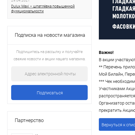
29.04.2021
Dulux Maxi – шпатлёвка повышенной
функциональности
Подписка на новости магазина
Подпишитесь на рассылку и получайте
Важно!
свежие новости и акции нашего магазина.
В акции участвуют
** Перечень прило
Мой Билайн, Перек
*** Чек необходим
Участниками Акци
распространяется
Организатор оста
прекратить Акцию
Партнерство
Вернуться к спи