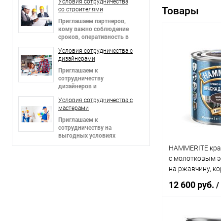
Условия сотрудничества
Товары
со строителями
Приглашаем партнеров
,
кому важно соблюдение
сроков, оперативность в
решении вопросов и
Условия сотрудничества c
гибкие цены!
дизайнерами
Приглашаем к
сотрудничеству
дизайнеров и
архитекторов,
Условия сотрудничества c
предоставляем скидки!
мастерами
Приглашаем к
сотрудничеству на
выгодных условиях
мастеров в сфере отделки
HAMMERITE кра
интерьеров и фасадов!
с молотковым э
на ржавчину, ко
12 600 руб.
/