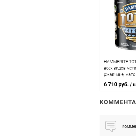
В 
Купить в 1 кл
В избранное
HAMMERITE TOT
всех видов мет
ржавчине, мато
черный (2,2л)
6 710 руб.
/ 
КОММЕНТА
В 
Купить в 1 кл
Коммен
В избранное