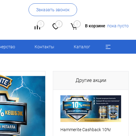
Заказать звонок
0
0
0
В корзине
пока пусто
нерство
Контакты
Каталог
Другие акции
Hammerite Cashback 10%!