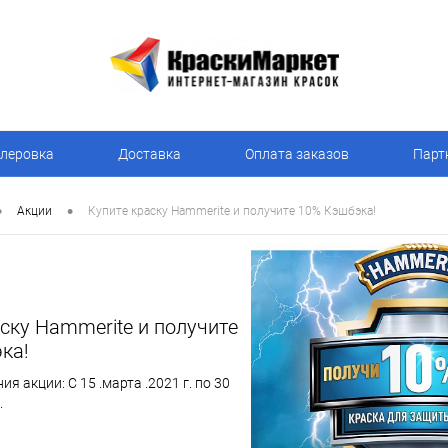
леровка
Доставка
Оплата заказов
Парт
•
•
Акции
Купите краску Hammerite и получите 10% Кэшбэка!
ску Hammerite и получите
ка!
я акции: С 15 .марта .2021 г. по 30
г.