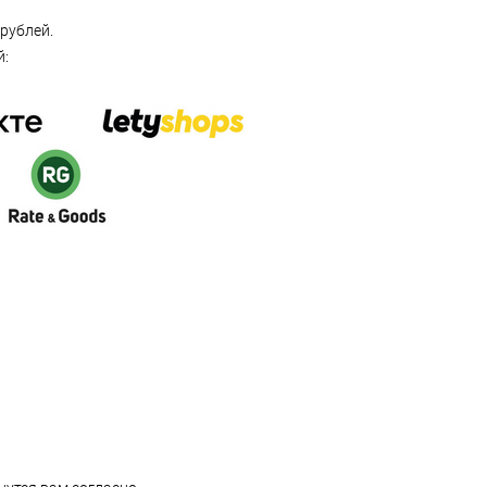
рублей.
й: