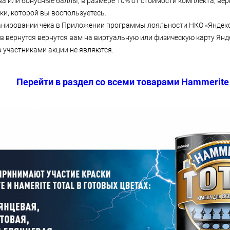
а или бонусные баллы, в размере 10% от стоимости комплекта, вер
и, которой вы воспользуетесь.
анировании чека в Приложении программы лояльности НКО «Яндекс.
в вернутся вернутся вам на виртуальную или физическую карту Янде
 участниками акции не являются.
Перейти в раздел со всеми товарами Hammerite