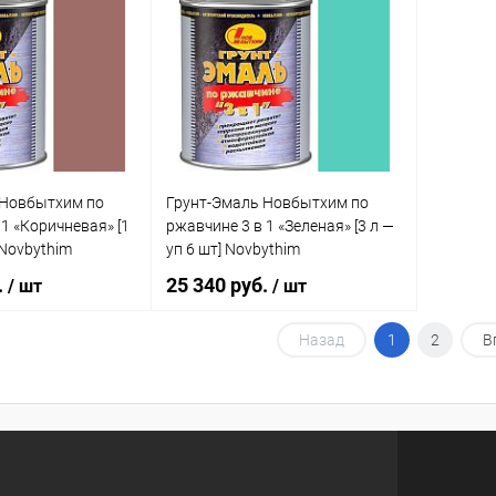
клик
Сравнение
Купить в 1 клик
Сравнение
Купит
е
В наличии
В избранное
В наличии
В изб
 Новбытхим по
Грунт-Эмаль Новбытхим по
 1 «Коричневая» [1
ржавчине 3 в 1 «Зеленая» [3 л —
 Novbythim
уп 6 шт] Novbythim
.
25 340 руб.
/ шт
/ шт
Назад
1
2
В
В корзину
В корзину
клик
Сравнение
Купить в 1 клик
Сравнение
е
В наличии
В избранное
В наличии