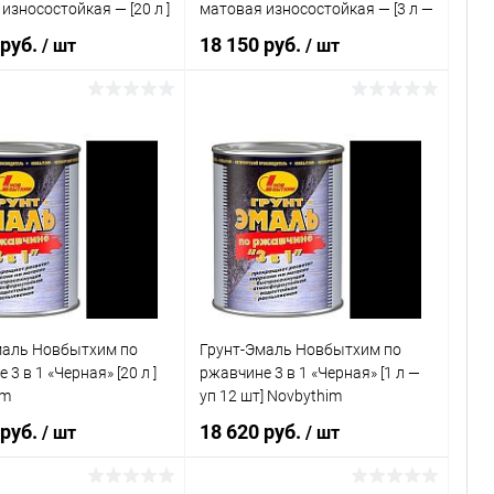
износостойкая — [20 л ]
матовая износостойкая — [3 л —
im
уп 6 шт] Novbythim
 руб.
18 150 руб.
/ шт
/ шт
В корзину
В корзину
ь в 1 клик
Сравнение
Купить в 1 клик
Сравнение
ранное
В наличии
В избранное
В наличии
маль Новбытхим по
Грунт-Эмаль Новбытхим по
3 в 1 «Черная» [20 л ]
ржавчине 3 в 1 «Черная» [1 л —
im
уп 12 шт] Novbythim
 руб.
18 620 руб.
/ шт
/ шт