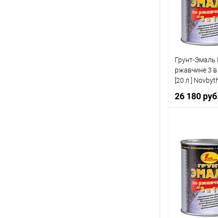
В избранно
Грунт-Эмаль
ржавчине 3 в
[20 л ] Novbyt
26 180 руб
Купить в 1 
В избранно