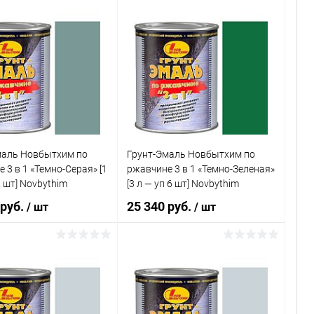
В корзину
В корзину
ь в 1 клик
Сравнение
Купить в 1 клик
Сравнение
ранное
В наличии
В избранное
В наличии
маль Новбытхим по
Грунт-Эмаль Новбытхим по
 3 в 1 «Темно-Серая» [1
ржавчине 3 в 1 «Темно-Зеленая»
2 шт] Novbythim
[3 л — уп 6 шт] Novbythim
 руб.
25 340 руб.
/ шт
/ шт
В корзину
В корзину
ь в 1 клик
Сравнение
Купить в 1 клик
Сравнение