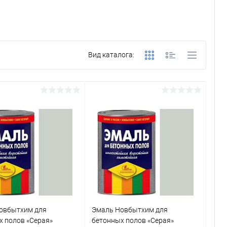
Вид каталога:
овбытхим для
Эмаль Новбытхим для
х полов «Серая»
бетонных полов «Серая»