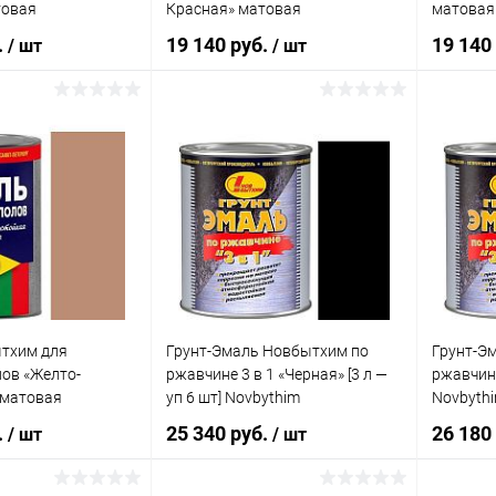
товая
Красная» матовая
матовая 
 — [3 л — уп 6 шт]
износостойкая — [20 л ]
Novbyth
.
19 140 руб.
19 140
/ шт
/ шт
Novbythim
В корзину
В корзину
клик
Сравнение
Купить в 1 клик
Сравнение
Купит
е
В наличии
В избранное
В наличии
В изб
тхим для
Грунт-Эмаль Новбытхим по
Грунт-Э
ов «Желто-
ржавчине 3 в 1 «Черная» [3 л —
ржавчине 
 матовая
уп 6 шт] Novbythim
Novbyth
 — [3 л — уп 6 шт]
.
25 340 руб.
26 180
/ шт
/ шт