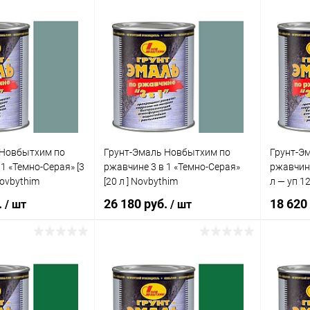
В корзину
В корзину
клик
Сравнение
Купить в 1 клик
Сравнение
Купит
е
В наличии
В избранное
В наличии
В изб
 Новбытхим по
Грунт-Эмаль Новбытхим по
Грунт-Э
1 «Темно-Серая» [3
ржавчине 3 в 1 «Темно-Серая»
ржавчине
Novbythim
[20 л ] Novbythim
л — уп 1
.
26 180 руб.
18 620
/ шт
/ шт
В корзину
В корзину
клик
Сравнение
Купить в 1 клик
Сравнение
Купит