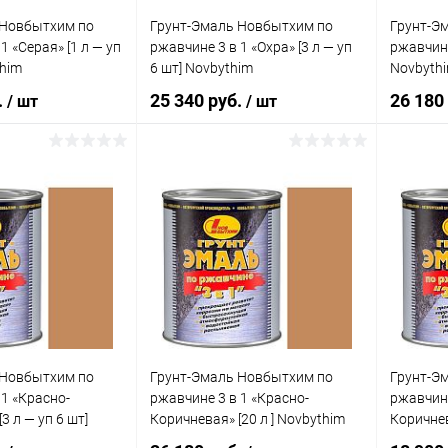
 Новбытхим по
Грунт-Эмаль Новбытхим по
Грунт-Э
1 «Серая» [1 л — уп
ржавчине 3 в 1 «Охра» [3 л — уп
ржавчине 
thim
6 шт] Novbythim
Novbyth
.
25 340 руб.
26 180
/ шт
/ шт
В корзину
В корзину
клик
Сравнение
Купить в 1 клик
Сравнение
Купит
е
В наличии
В избранное
В наличии
В изб
 Новбытхим по
Грунт-Эмаль Новбытхим по
Грунт-Э
 1 «Красно-
ржавчине 3 в 1 «Красно-
ржавчине
3 л — уп 6 шт]
Коричневая» [20 л ] Novbythim
Коричнев
Novbyth