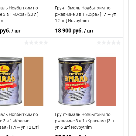
маль Новбытхим по
Грунт-Эмаль Новбытхим по
3 в 1 «Охра» [20 л ]
ржавчине 3 в 1 «Охра» [1 л — уп
im
12 шт] Novbythim
 руб.
18 900 руб.
/ шт
/ шт
В корзину
В корзину
ь в 1 клик
Сравнение
Купить в 1 клик
Сравнение
ранное
В наличии
В избранное
В наличии
маль Новбытхим по
Грунт-Эмаль Новбытхим по
 3 в 1 «Красно-
ржавчине 3 в 1 «Красная» [3 л —
ая» [1 л — уп 12 шт]
уп 6 шт] Novbythim
im