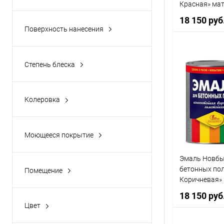
Антикоррозионная защита
Красная» ма
(36)
износостойкая
18 150 руб
Novbythim
Поверхность нанесения
Окраска бетонных полов и
стен
(5)
Окраска различных
Степень блеска
металлических конструкций
(36)
Матовый
(5)
Окраска ржавых внутренних
Купить в 1 
Полуматовая
(36)
поверхностей автомобильных
Колеровка
В избранно
деталей
(36)
Нет
(36)
Моющееся покрытие
Да
(41)
Эмаль Новбы
бетонных пол
Помещение
Коричневая»
Влажное
(36)
износостойкая
18 150 руб
Сухое
(41)
Novbythim
Цвет
Все