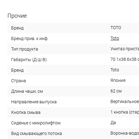
Прочие
TOTO
Бренд
Toto
Бренд прив. к инф
Унитаз прист
Тип продукта
70.1x38.6x38 
Габариты (Д Ш В)
Toto
Бренд
Япония
Страна
62 см
Длина чаши, см
Вертикальное 
Направление выпуска
1 кнопка (ста
Кнопка смыва
Да
Сиденье с микролифтом
Воронка-вод
Вид смывающего потока