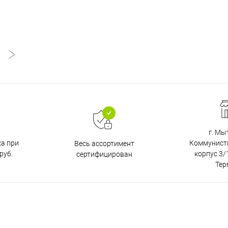
г. Мы
ка при
Коммунистич
Весь ассортимент
руб.
корпус 3/1
сертифицирован
Тер