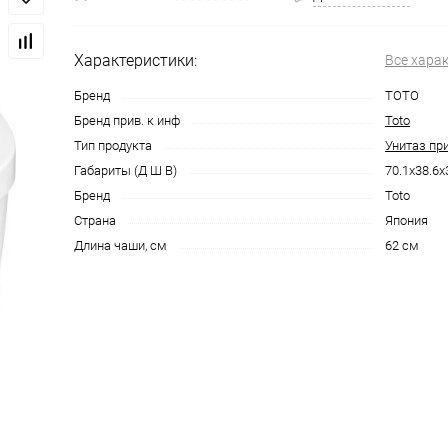
Характеристики:
Все хара
Бренд
TOTO
Бренд прив. к инф
Toto
Тип продукта
Унитаз пр
Габариты (Д Ш В)
70.1x38.6x
Бренд
Toto
Страна
Япония
Длина чаши, см
62 см