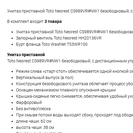
Унитаз приставной Toto Neorest CS989VR#NW1 безободковый, 
В комплект входит
3 товара
:
Унитаз приставной Toto Neorest CS989VR#NW1 безободков
Запорный вентиль Toto Neorest HH20136VR
Бурт фланца Toto Washlet T53WR100
Унитаз приставной
Toto Neorest CS989VR#NW1 безободковый, с дистанционным у
Режим слива «старт-стоп» обеспечивается одной кнопкой 
Вертикальный выпуск (в пол)
Конструкция безободкового унитаза облегчает процесс уб
Оснащен механизмом плавного опускания крышки
Крышка-сиденье легко снимается, обеспечивая удобный ух
Фарфоровый
Без антивсплеска
При смыве потоки воды выходят сбоку, проходят под ободк
длина чаши: 62 см
высота чаши: 38 см