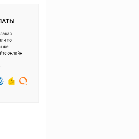
ЛАТЫ
 заказ
или по
и же
йте онлайн.
е