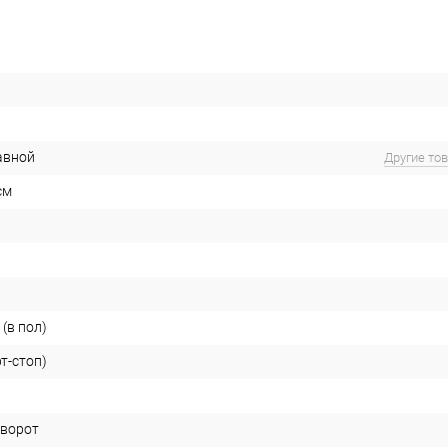
авной
Другие то
см
(в пол)
рт-стоп)
оворот