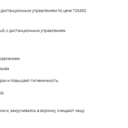
с дистанционным управлением по цене 726492
ый, с дистанционным управлением
правлением
смыва
орки и повышает гигиеничность
од
ом и, закручиваясь в воронку, очищают чашу