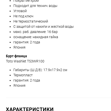
Покрытие хром
Подходит для технич. воды
Угловой
Не под ключ
Не термостатический
С защитой от накипи и жесткой воды
макс. раб. давление: 16 бар
оснащение: накидная гайка
гарантия: 2 года
Япония
Бурт фланца
Toto Washlet T53WR100
Габариты (Ш Д В):
17.9
x
17.9
x
2
см
Термопласт
гарантия: 2 года
Япония
ХАРАКТЕРИСТИКИ