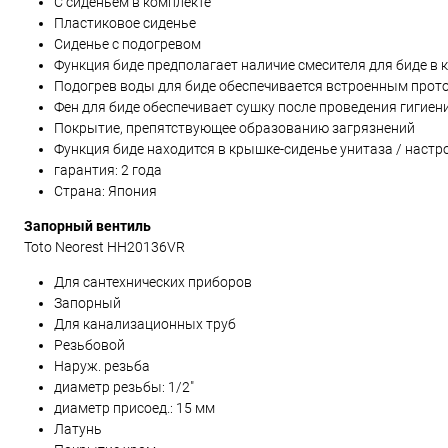
С сиденьем в комплекте
Пластиковое сиденье
Сиденье с подогревом
Функция биде предполагает наличие смесителя для биде в 
Подогрев воды для биде обеспечивается встроенным прот
Фен для биде обеспечивает сушку после проведения гигиен
Покрытие, препятствующее образованию загрязнений
Функция биде находится в крышке-сиденье унитаза / настр
гарантия: 2 года
Страна: Япония
Запорный вентиль
Toto Neorest HH20136VR
Для сантехнических приборов
Запорный
Для канализационных труб
Резьбовой
Наруж. резьба
диаметр резьбы: 1/2"
диаметр присоед.: 15 мм
Латунь