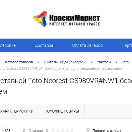
леровка
Доставка
Оплата заказов
Парт
•
•
•
•
Каталог товаров
Унитазы , биде , писсуары
Унитазы
Toto
Toto Neorest CS989VR#NW1 безободковый, с дистанционным управлением
иставной Toto Neorest CS989VR#NW1 бе
ем
ХАРАКТЕРИСТИКИ
ПОХОЖИЕ ТОВАРЫ
Отзывов: 0
Добавить отзыв