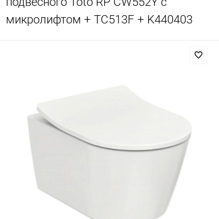
подвесного Toto RP CW552Y с
микролифтом + TC513F + K440403