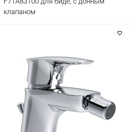
F71A83100 для биде, с донным
клапаном