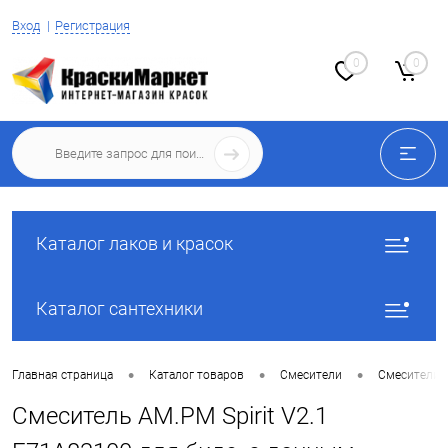
Вход
Регистрация
0
0
Каталог лаков и красок
Каталог сантехники
•
•
•
Главная страница
Каталог товаров
Смесители
Смесители 
Смеситель AM.PM Spirit V2.1