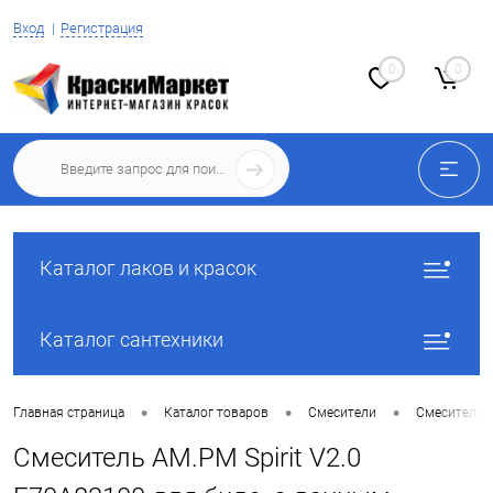
Вход
Регистрация
0
0
Каталог лаков и красок
Каталог сантехники
•
•
•
Главная страница
Каталог товаров
Смесители
Смесители 
Смеситель AM.PM Spirit V2.0