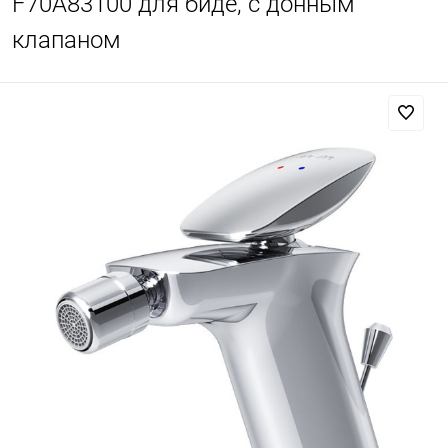
F70A83100 для биде, с донным
клапаном