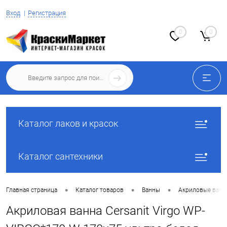
Вход
Регистрация
0
0
Каталог лаков и красок
Каталог сантехники
•
•
•
Главная страница
Каталог товаров
Ванны
Акриловые ван
Акриловая ванна Cersanit Virgo WP-