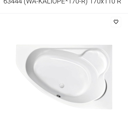
63444 (WA-KALIOPE*170-R) 170x110 R