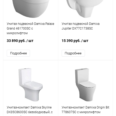
Унитаз подвесной Damixa Palace
Унитаз подвесной Damixa
Grand 461700SC с
Jupiter DX77C1738SC
микролифтом
33 890 руб.
/ шт
15 390 руб.
/ шт
Подробнее
Подробнее
Унитаз-компакт Damixa Skyline
Унитаз-компакт Damixa Origin Bit
DX35C8600SC безободковый, с
778607SC с микролифтом