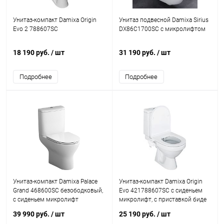
Унитаз-компакт Damixa Origin
Унитаз подвесной Damixa Sirius
Evo 2 788607SC
DX86C1700SC с микролифтом
18 190 руб.
/ шт
31 190 руб.
/ шт
Подробнее
Подробнее
Унитаз-компакт Damixa Palace
Унитаз-компакт Damixa Origin
Grand 468600SC безободковый,
Evo 421788607SC с сиденьем
с сиденьем микролифт
микролифт, с приставкой биде
39 990 руб.
/ шт
25 190 руб.
/ шт