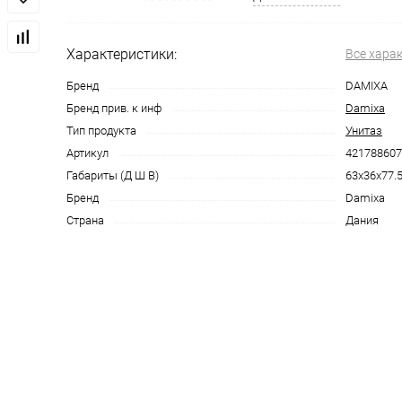
Характеристики:
Все хара
Бренд
DAMIXA
Бренд прив. к инф
Damixa
Тип продукта
Унитаз
Артикул
42178860
Габариты (Д Ш В)
63x36x77.
Бренд
Damixa
Страна
Дания