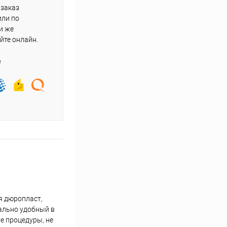
 заказ
или по
и же
йте онлайн.
е
я дюропласт,
ально удобный в
е процедуры, не