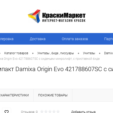
леровка
Доставка
Оплата заказов
Парт
•
•
•
•
Каталог товаров
Унитазы , биде , писсуары
Унитазы
Damix
xa Origin Evo 421788607SC с сиденьем микролифт, с приставкой биде
пакт Damixa Origin Evo 421788607SC с 
ХАРАКТЕРИСТИКИ
ПОХОЖИЕ ТОВАРЫ
Отзывов: 0
Добавить отзыв