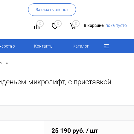
Заказать звонок
0
0
0
В корзине
пока пусто
нерство
Контакты
Каталог
•
a
сиденьем микролифт, с приставкой
25 190 руб.
/ шт