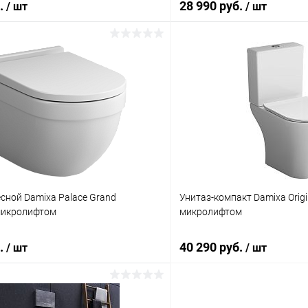
б.
28 990 руб.
/ шт
/ шт
В корзину
В корз
ик
Сравнение
Купить в 1 клик
ое
Под заказ
В избранное
сной Damixa Palace Grand
Унитаз-компакт Damixa Origi
микролифтом
микролифтом
б.
40 290 руб.
/ шт
/ шт
В корзину
В корз