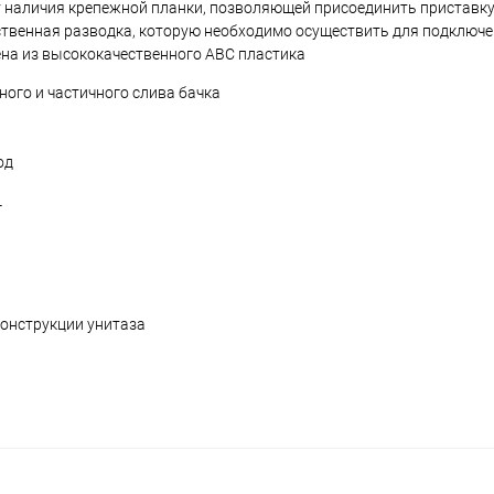
т наличия крепежной планки, позволяющей присоединить приставку 
твенная разводка, которую необходимо осуществить для подключен
ена из высококачественного ABC пластика
ого и частичного слива бачка
од
г
конструкции унитаза