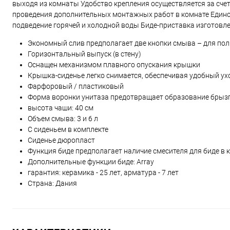
выходя из комнаты Удобство крепления осуществляется за сче
проведения дополнительных монтажных работ в комнате Единс
подведение горячей и холодной воды Биде-приставка изготовл
Экономный слив предполагает две кнопки смыва – для полн
Горизонтальный выпуск (в стену)
Оснащен механизмом плавного опускания крышки
Крышка-сиденье легко снимается, обеспечивая удобный ух
Фарфоровый / пластиковый
Форма воронки унитаза предотвращает образование брыз
высота чаши: 40 см
Объем смыва: 3 и 6 л
С сиденьем в комплекте
Сиденье дюропласт
Функция биде предполагает наличие смесителя для биде в 
Дополнительные функции биде: Array
гарантия: керамика - 25 лет, арматура - 7 лет
Страна: Дания