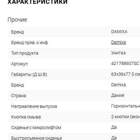
ХАРАКТЕРИСТИКИ
Прочие
DAMIXA
Бренд
Damixa
Бренд прив. к инф
Унитаз
Тип продукта
421788607SC
Артикул
63x36x77.5 с
Габариты (Д Ш В)
Damixa
Бренд
Дания
Страна
Горизонтально
Направление выпуска
2 кнопки (эко
Кнопка смыва
Да
Сиденье с микролифтом
Да
Быстросъемное сиденье