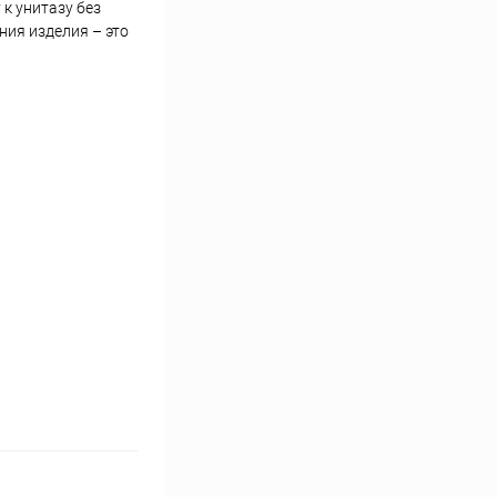
к унитазу без
ия изделия – это