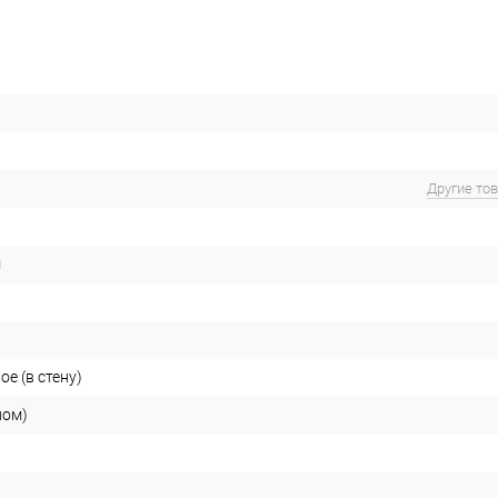
Другие то
м
е (в стену)
ном)