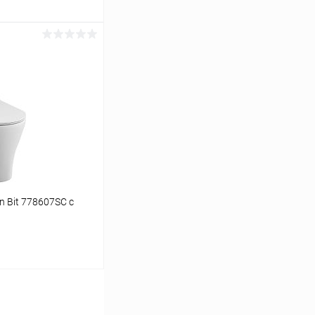
ину
Сравнение
Под заказ
n Bit 778607SC с
ину