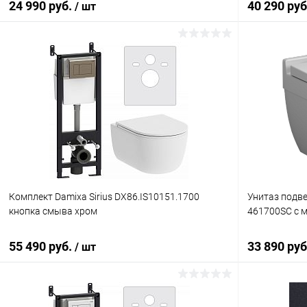
24 990 руб.
40 290 ру
/ шт
В корзину
Купить в 1 клик
Сравнение
Купить в 1 кл
В избранное
Под заказ
В избранн
Комплект Damixa Sirius DX86.IS10151.1700
Унитаз подве
кнопка смыва хром
461700SC с 
55 490 руб.
33 890 ру
/ шт
В корзину