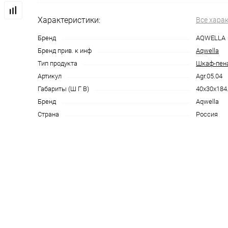
Характеристики:
Все хара
Бренд
AQWELLA
Бренд прив. к инф
Aqwella
Тип продукта
Шкаф-пен
Артикул
Agr.05.04
Габариты (Ш Г В)
40x30x184
Бренд
Aqwella
Страна
Россия