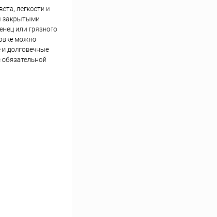
ета, легкости и
мя закрытыми
енец или грязного
новке можно
е и долговечные
с обязательной