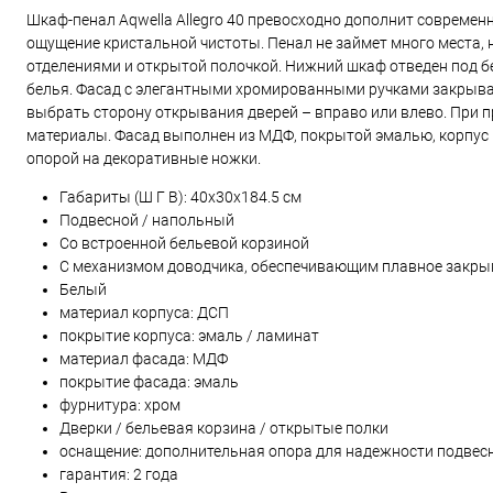
Шкаф-пенал Aqwella Allegro 40 превосходно дополнит современ
ощущение кристальной чистоты. Пенал не займет много места,
отделениями и открытой полочкой. Нижний шкаф отведен под б
белья. Фасад с элегантными хромированными ручками закрыва
выбрать сторону открывания дверей – вправо или влево. При п
материалы. Фасад выполнен из МДФ, покрытой эмалью, корпус
опорой на декоративные ножки.
Габариты (Ш Г В):
40
x
30
x
184.5
см
Подвесной / напольный
Со встроенной бельевой корзиной
С механизмом доводчика, обеспечивающим плавное закры
Белый
материал корпуса: ДСП
покрытие корпуса: эмаль / ламинат
материал фасада: МДФ
покрытие фасада: эмаль
фурнитура: хром
Дверки / бельевая корзина / открытые полки
оснащение: дополнительная опора для надежности подвесн
гарантия: 2 года