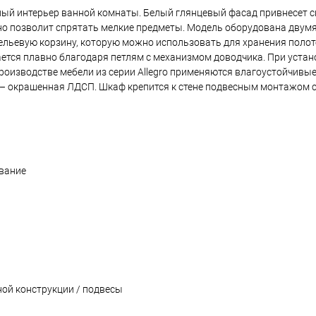
ный интерьер ванной комнаты. Белый глянцевый фасад привнесет св
 но позволит спрятать мелкие предметы. Модель оборудована дву
ельевую корзину, которую можно использовать для хранения полот
ется плавно благодаря петлям с механизмом доводчика. При уста
роизводстве мебели из серии Allegro применяются влагоустойчивы
 – окрашенная ЛДСП. Шкаф крепится к стене подвесным монтажом 
вание
ой конструкции / подвесы