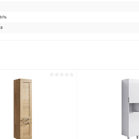
аль
ва