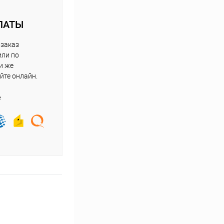
ЛАТЫ
 заказ
или по
и же
йте онлайн.
е