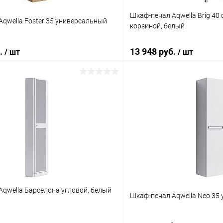
Шкаф-пенал Aqwella Brig 40 
qwella Foster 35 универсальный
корзиной, белый
б.
13 948 руб.
/ шт
/ шт
В корзину
В корз
 клик
Сравнение
Купить в 1 клик
ое
Под заказ
В избранное
qwella Барселона угловой, белый
Шкаф-пенал Aqwella Neo 35