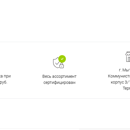
г. Мы
ка при
Коммунистич
Весь ассортимент
руб.
корпус 3/1
сертифицирован
Тер