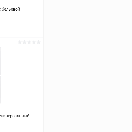
с бельевой
ину
Сравнение
Под заказ
 универсальный