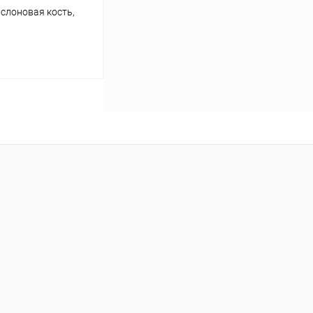
слоновая кость,
ину
Сравнение
Под заказ