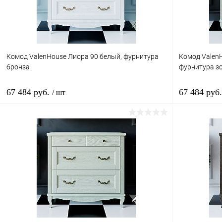
Комод ValenHouse Лиора 90 белый, фурнитура
Комод ValenH
бронза
фурнитура з
67 484 руб.
67 484 руб
/ шт
В корзину
Купить в 1 клик
Сравнение
Купить в 
В избранное
Под заказ
В избранн