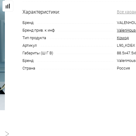
Характеристики:
Все хара
Бренд
VALENHO
Бренд прив. к инф
ValenHous
Тип продукта
Комод
Артикул
L90_KDБХ
Габариты (Ш Г В)
88.5x47.5x
Бренд
ValenHous
Страна
Россия