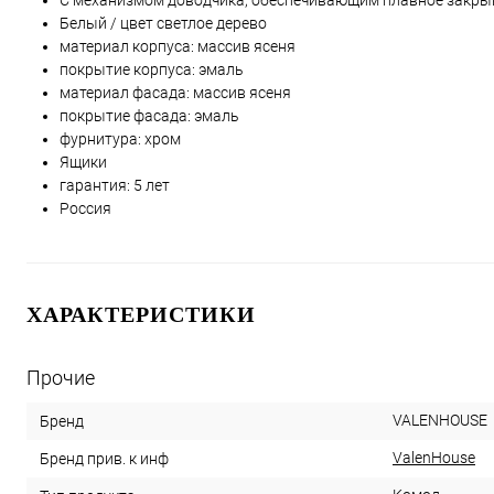
С механизмом доводчика, обеспечивающим плавное закры
Белый / цвет светлое дерево
материал корпуса: массив ясеня
покрытие корпуса: эмаль
материал фасада: массив ясеня
покрытие фасада: эмаль
фурнитура: хром
Ящики
гарантия: 5 лет
Россия
ХАРАКТЕРИСТИКИ
Прочие
VALENHOUSE
Бренд
ValenHouse
Бренд прив. к инф