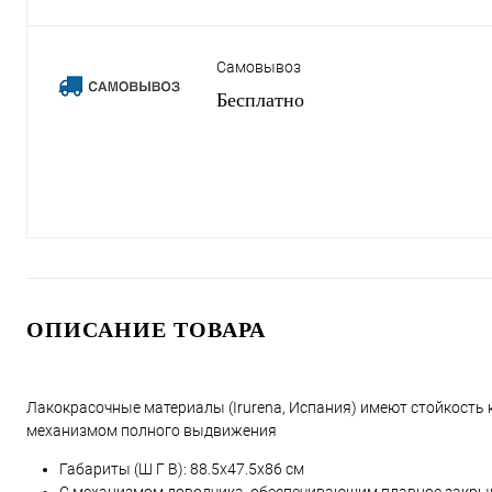
Самовывоз
Бесплатно
ОПИСАНИЕ ТОВАРА
Лакокрасочные материалы (Irurena, Испания) имеют стойкость
механизмом полного выдвижения
Габариты (Ш Г В):
88.5
x
47.5
x
86
см