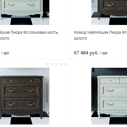
ouse Лиора 90 слоновая кость,
Комод ValenHouse Лиора 90
олото
золото
.
67 484 руб.
/ шт
/ шт
В корзину
В корз
1 клик
Сравнение
Купить в 1 клик
ое
Под заказ
В избранное