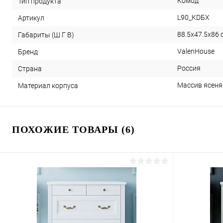
Комод
Тип продукта
L90_KDБХ
Артикул
88.5x47.5x86 
Габариты (Ш Г В)
ValenHouse
Бренд
Россия
Страна
Массив ясеня
Материал корпуса
ПОХОЖИЕ ТОВАРЫ (6)