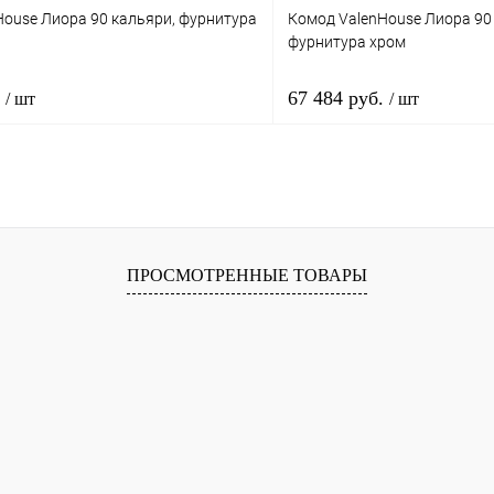
House Лиора 90 кальяри, фурнитура
Комод ValenHouse Лиора 90 
фурнитура хром
.
67 484 руб.
/ шт
/ шт
В корзину
В корз
1 клик
Сравнение
Купить в 1 клик
ПРОСМОТРЕННЫЕ ТОВАРЫ
ое
Под заказ
В избранное