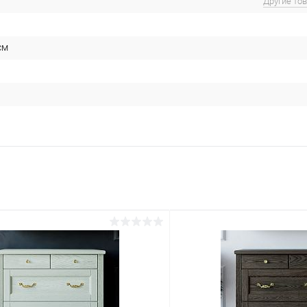
Другие то
см