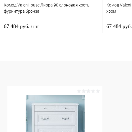
Комод ValenHouse Лиора 90 слоновая кость,
Комод Valen
фурнитура бронза
хром
67 484 руб.
67 484 руб
/ шт
В корзину
Купить в 1 клик
Сравнение
Купить в 
В избранное
Под заказ
В избранн