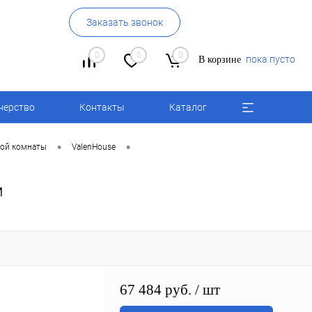
Заказать звонок
0
0
0
пока пусто
В корзине
нерство
Контакты
Каталог
•
•
ой комнаты
ValenHouse
м
67 484 руб.
/ шт