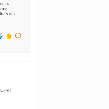
или по
и же
йте онлайн.
Ящики с