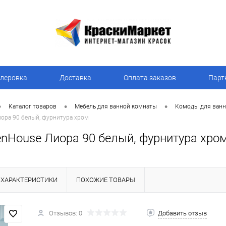
леровка
Доставка
Оплата заказов
Парт
•
•
•
Каталог товаров
Мебель для ванной комнаты
Комоды для ванн
ора 90 белый, фурнитура хром
enHouse Лиора 90 белый, фурнитура хро
ХАРАКТЕРИСТИКИ
ПОХОЖИЕ ТОВАРЫ
Отзывов: 0
Добавить отзыв