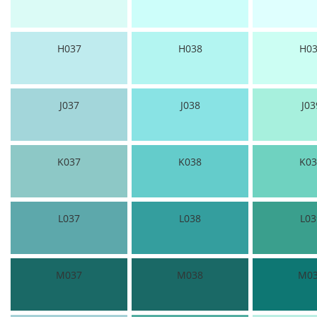
H037
H038
H03
J037
J038
J03
K037
K038
K03
L037
L038
L03
M037
M038
M0