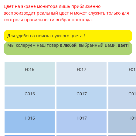
Цвет на экране монитора лишь приближенно
воспроизводит реальный цвет и может служить только для
контроля правильности выбранного кода.
Для удобства поиска нужного цвета !
Мы колеруем наш товар
, выбранный Вами,
в любой
цвет!
F016
F017
F01
G016
G017
G01
H016
H017
H01