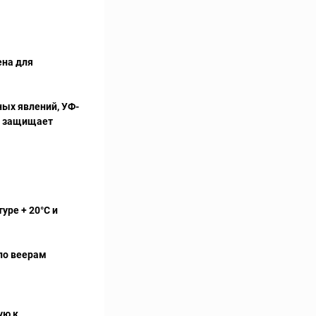
ена для
ных явлений, УФ-
но защищает
уре + 20°C и
по веерам
ую к