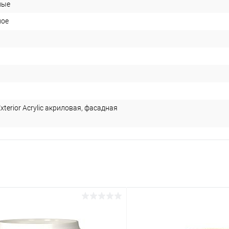
ные
ное
й
xterior Acrylic акриловая, фасадная