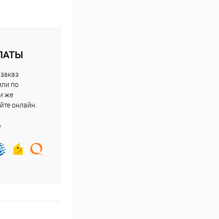
ЛАТЫ
 заказ
или по
и же
йте онлайн.
е