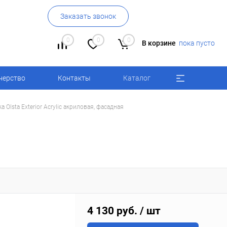
Заказать звонок
0
0
0
В корзине
пока пусто
нерство
Контакты
Каталог
а Olsta Exterior Acrylic акриловая, фасадная
4 130 руб.
/ шт