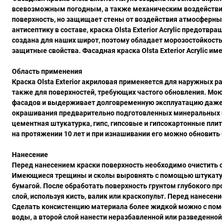
всевозможным погодным, а также механическим воздействия
поверхность, но защищает стены от воздействия атмосферны
антисептику в составе, краска Olsta Exterior Acrylic предот
создана для наших широт, поэтому обладает морозостойкост
защитные свойства. Фасадная краска Olsta Exterior Acrylic им
Область применения
Краска Olsta Exterior акриловая применяется для наружных 
также для поверхностей, требующих частого обновления. Мою
фасадов и выдерживает долговременную эксплуатацию даже п
окрашивания предварительно подготовленных минеральных пов
цементная штукатурка, гипс, гипсовые и гипсокартонные пли
на протяжении 10 лет и при изнашивании его можно обновить 
Нанесение
Перед нанесением краски поверхность необходимо очистить о
Имеющиеся трещины и сколы выровнять с помощью штукатур
бумагой. После обработать поверхность грунтом глубокого пр
слой, используя кисть, валик или краскопульт. Перед нанесе
Сделать консистенцию материала более жидкой можно с помо
воды, а второй слой нанести неразбавленной или разведенной