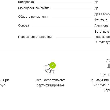
Колеровка
Да
Моющееся покрытие
Да
Для забор
Область применения
фасадов
Основа
Акрилова
Бетонные 
Поверхность нанесения
поверхнос
Оштукату
г. Мы
ка при
Коммунистич
Весь ассортимент
руб.
корпус 3/1
сертифицирован
Тер