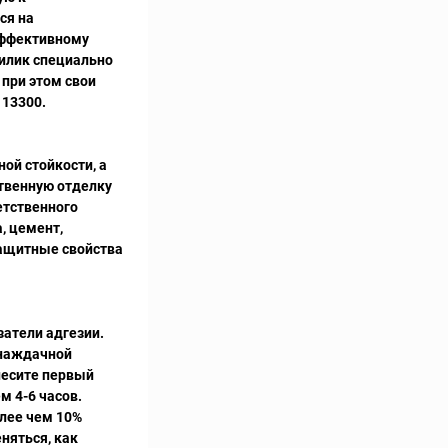
ся на
эффективному
рилик специально
при этом свои
 13300.
ой стойкости, а
ственную отделку
етственного
, цемент,
защитные свойства
затели адгезии.
 наждачной
несите первый
м 4-6 часов.
лее чем 10%
няться, как