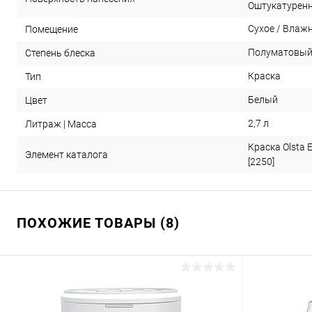
Оштукатурен
Сухое / Влаж
Помещение
Полуматовы
Степень блеска
Краска
Тип
Белый
Цвет
2,7 л
Литраж | Масса
Краска Olsta E
Элемент каталога
[2250]
ПОХОЖИЕ ТОВАРЫ (8)