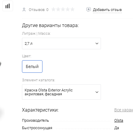
Отзывов: 0
Добавить отзыв
Другие варианты товара:
Литраж | Масса:
2,7 л
Цвет:
Белый
Элемент каталога:
Краска Olsta Exterior Acrylic
акриловая, фасадная
Характеристики:
Все хара
Производитель
Olsta
Быстросохнущая
Да