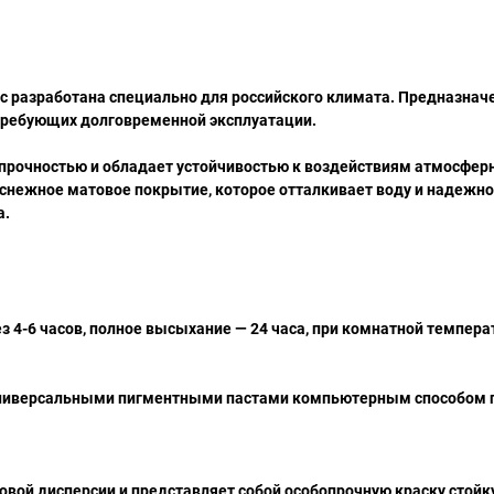
lic разработана специально для российского климата. Предназнач
требующих долговременной эксплуатации.
 прочностью и обладает устойчивостью к воздействиям атмосфер
лоснежное матовое покрытие, которое отталкивает воду и надеж
а.
з 4-6 часов, полное высыхание — 24 часа, при комнатной температ
универсальными пигментными пастами компьютерным способом 
риловой дисперсии и представляет собой особопрочную краску стойк