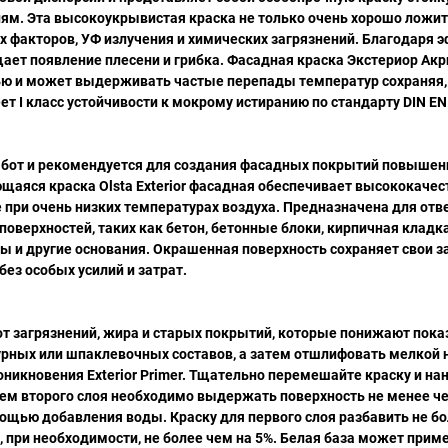
м. Эта высокоукрывистая краска не только очень хорошо ложит
х факторов, УФ излучения и химических загрязнений. Благодаря 
вращает появление плесени и грибка. Фасадная краска Экстериор Ак
ью и может выдерживать частые перепады температур сохраняя, 
еет I класс устойчивости к мокрому истиранию по стандарту DIN EN
работ и рекомендуется для создания фасадных покрытий повышенн
щаяся краска Olsta Exterior фасадная обеспечивает высококаче
ри очень низких температурах воздуха. Предназначена для отв
ерхностей, таких как бетон, бетонные блоки, кирпичная кладка
ты и другие основания. Окрашенная поверхность сохраняет свои 
без особых усилий и затрат.
т загрязнений, жира и старых покрытий, которые понижают пока
ных или шпаклевочных составов, а затем отшлифовать мелкой
оникновения Exterior Primer. Тщательно перемешайте краску и на
нием второго слоя необходимо выдержать поверхность не менее че
щью добавления воды. Краску для первого слоя разбавить не бо
, при необходимости, не более чем на 5%. Белая база может приме