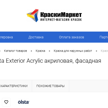
леровка
Доставка
Оплата заказов
Парт
•
•
•
•
Каталог товаров
Краска
Краска для наружных работ
Краск
ta Exterior Acrylic акриловая, фасадная
ХАРАКТЕРИСТИКИ
ПОХОЖИЕ ТОВАРЫ