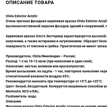
ОПИСАНИЕ ТОВАРА
Olsta Exterior Acrylic
Очень прочная фасадная акриловая краска Olsta Exterior Acry
высококачественной окраски фасадов зданий и сооружений, 
Акриловая краска Олста Экстериор характеризуется высокой
излучению, а также истиранию и загрязнениям. Образует бе
поверхность от плесени и грибка. Практически не имеет запах
Производитель: Olsta/Финляндия – Россия;
Расход: 1 л на 10-12 кв/м (при нанесении в один слой);
Нанесение: кистью, валиком или краскопультом;
Время высыхания: на ощупь - 1 час, повторное нанесение чере
относительной влажности воздуха 65%;
Рекомендуется наносить при температуре от +5°С до +25°С;
Цвет: белый, бесцветный. Колеруется машинным способом 
Monicolor, NCS и RAL;
Разбавитель: вода.
Описание
Фасадная краска Olsta Exterior Acrylic создана на основе ак