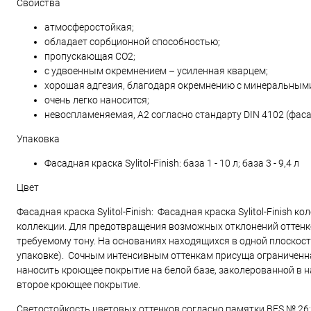
Свойства
атмосферостойкая;
обладает сорбционной способностью;
пропускающая CO2;
с удвоенным окремнением – усиленная кварцем;
хорошая адгезия, благодаря окремнению с минеральным
очень легко наносится;
невоспламеняемая, A2 согласно стандарту DIN 4102 (фасад
Упаковка
Фасадная краска Sylitol-Finish: база 1 - 10 л; база 3 - 9,4 л
Цвет
Фасадная краска Sylitol-Finish: Фасадная краска Sylitol-Finis
коллекции. Для предотвращения возможных отклонений оттенко
требуемому тону. На основаниях находящихся в одной плоскост
упаковке). Сочным интенсивным оттенкам присуща ограниченна
наносить кроющее покрытие на белой базе, заколерованной в
второе кроющее покрытие.
Светостойкость цветовых оттенков согласно памятки BFS № 26: