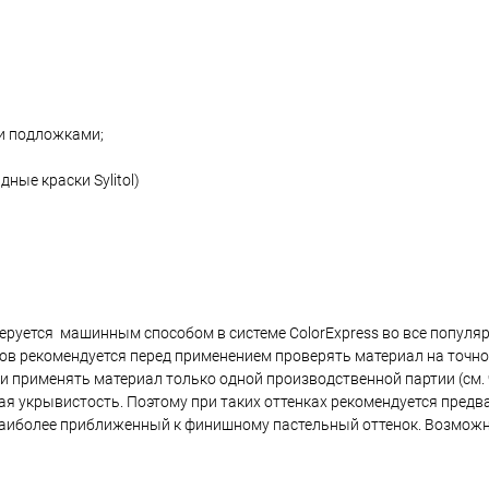
и подложками;
ные краски Sylitol)
h колеруется машинным способом в системе ColorExpress во все попул
в рекомендуется перед применением проверять материал на точно
и применять материал только одной производственной партии (см.
я укрывистость. Поэтому при таких оттенках рекомендуется предв
 наиболее приближенный к финишному пастельный оттенок. Возможн