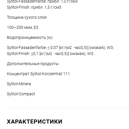
Sylitol-Fassadenfarbe: прибл. 1,5 г/см3
Sylitol-Finish: прибл. 1,5 г/см3
Толщина сухого слоя
100–200 мкм, E3
Водопроницаемость (w)
Sylitol-Fassadenfarbe: ≤ 0,07 [кг/(м2 · час0,5)] (низкая), W3;
Sylitol-Finish: ≤0,1 [кг/(м2 · час0,5)] (низкая), W3.
Дополнительные продукты
Концентрат Sylitol-Konzentrat 111
Sylitol-Minera
Sylitol-Compact
ХАРАКТЕРИСТИКИ