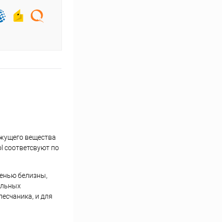
яжущего вещества
l соответсвуют по
пенью белизны,
альных
есчаника, и для