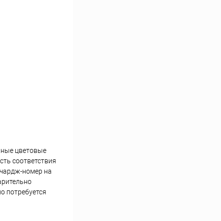
ярные цветовые
сть соответствия
 чардж-номер на
арительно
о потребуется