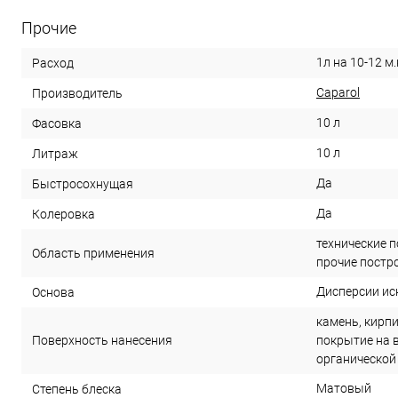
Прочие
1л на 10-12 м.
Расход
Caparol
Производитель
10 л
Фасовка
10 л
Литраж
Да
Быстросохнущая
Да
Колеровка
технические 
Область применения
прочие постр
Дисперсии ис
Основа
камень, кирпи
Поверхность нанесения
покрытие на 
органической
Матовый
Степень блеска