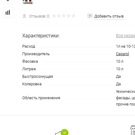
Отзывов: 0
Добавить отзыв
Характеристики:
Все хара
Расход
1л на 10-1
Производитель
Caparol
Фасовка
10 л
Литраж
10 л
Быстросохнущая
Да
Колеровка
Да
техническ
Область применения
фасады, ц
прочие по