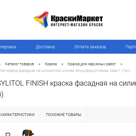
леровка
Доставка
Оплата заказов
Парт
•
•
•
•
Каталог товаров
Краска
Краска для наружных работ
ISH краска фасадная на силикатной основе, атмосферостойкая, база 1 (10л)
YLITOL FINISH краска фасадная на сили
л)
ХАРАКТЕРИСТИКИ
ПОХОЖИЕ ТОВАРЫ